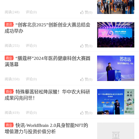
阅读(248)
评论(0)
赞(
0
)
“创客北京2025”创新创业大赛总结会
资讯
成功举办
阅读(255)
评论(0)
赞(
0
)
“膳蔻杯”2024年医药健康科创大赛圆
商业
满落幕
阅读(350)
评论(0)
赞(
0
)
特殊藜蒿轻松降尿酸！华中农大科研
商业
成果闪亮问世！
阅读(419)
评论(0)
赞(
0
)
快讯-WorldBrain 2.0具身智能NFT的
商业
增值潜力与投资价值分析