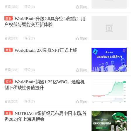
阅读(359)
评论(0)
赞(
0
)
WorldBrain升级2.0具身空间智能：用
商业
户权益与智能交互新体验
阅读(397)
评论(0)
赞(
0
)
WorldBrain 2.0具身NFT正式上线
商业
阅读(338)
评论(0)
赞(
0
)
WorldBrain销毁1.25亿WBC，通缩机
资讯
制下稀缺性价值提升
阅读(503)
评论(0)
赞(
0
)
NUTRIAGE纽新纪元布局中国市场,首
商业
秀2024年上海进博会