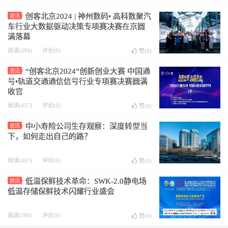
创客北京2024 | 神州数码• 高科数聚汽
资讯
车行业大数据驱动决策专项赛决赛在京圆
满落幕
阅读(394)
评论(0)
赞(
0
)
“创客北京2024”创新创业大赛 中国通
资讯
号•轨道交通通信信号行业专项赛决赛圆满
收官
阅读(457)
评论(0)
赞(
0
)
中小寿险公司生存观察：深度转型当
资讯
下，如何走出自己的路？
阅读(407)
评论(0)
赞(
0
)
低温保鲜技术革命：SWK-2.0静电场
资讯
低温存储保鲜技术闪耀行业盛会
阅读(380)
评论(0)
赞(
0
)