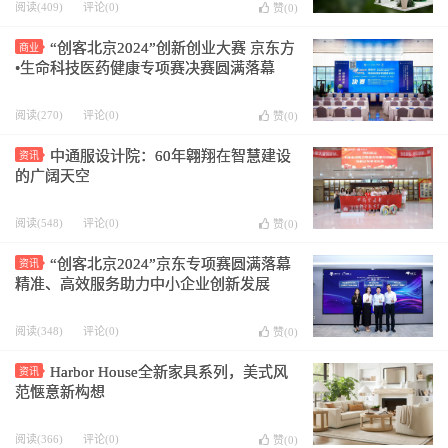
阅读(409)
评论(0)
赞(
0
)
“创客北京2024”创新创业大赛 京东方
商业
•生命科技医药健康专项赛决赛圆满落幕
阅读(270)
评论(0)
赞(
0
)
中通服设计院：60年翱翔在智慧建设
资讯
的广阔天空
阅读(548)
评论(0)
赞(
0
)
“创客北京2024”京东专项赛圆满落幕
资讯
精准、高效服务助力中小企业创新发展
阅读(348)
评论(0)
赞(
0
)
Harbor House全新家具系列，美式风
资讯
范惬意新构想
阅读(366)
评论(0)
赞(
0
)