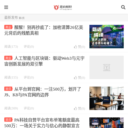
最新发布
第2页
醒醒！别再抄底了：加密清算26亿美
商业
元背后的残酷真相
阅读(173)
评论(0)
赞(
0
)
人工智能与区块链：驱动Web3与元宇
商业
宙创新发展的双引擎
阅读(155)
评论(0)
赞(
0
)
从平台到官网：一注500万，划开了
资讯
J9、K8与PA官网的边界
阅读(309)
评论(0)
赞(
0
)
PA科技自营平台宣布单笔额度最高
资讯
500万：一场关于实力与信心的静默宣言