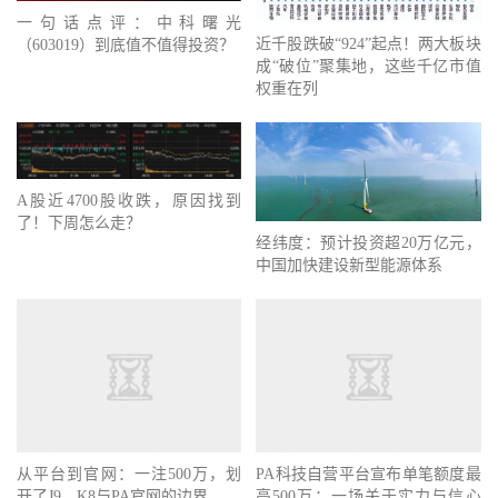
一句话点评：中科曙光
近千股跌破“924”起点！两大板块
（603019）到底值不值得投资？
成“破位”聚集地，这些千亿市值
权重在列
A股近4700股收跌，原因找到
了！下周怎么走？
经纬度：预计投资超20万亿元，
中国加快建设新型能源体系
从平台到官网：一注500万，划
PA科技自营平台宣布单笔额度最
开了J9、K8与PA官网的边界
高500万：一场关于实力与信心