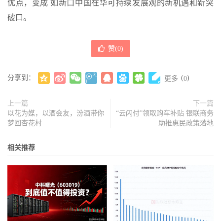
优点，变成 如新口中国在华可持续发展观的新机遇和新突
破口。
赞(
0
)
分享到：
(
)
更多
0
上一篇
下一篇
以花为媒，以酒会友，汾酒带你
“云闪付”领取购车补贴 银联商务
梦回杏花村
助推惠民政策落地
相关推荐