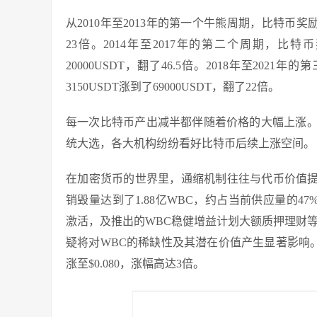
从2010年至2013年的第一个牛熊周期，比特币奖励
23倍。2014年至2017年的第二个周期，比特币
20000USDT，翻了46.5倍。2018年至202
3150USDT涨到了69000USDT，翻了22倍。
每一次比特币产出减半都伴随着价格的大幅上涨。
统大选，各大机构纷纷看好比特币后续上涨空间。
在加密货币的世界里，通缩机制往往与代币价值提升紧
销毁量达到了1.88亿WBC，约占当前供应量的47%，
激活，及推出的WBC稳健增益计划大额质押理财
疑将对WBC的稀缺性及其潜在价值产生显著影响。根据co
涨至$0.080，涨幅高达3倍。