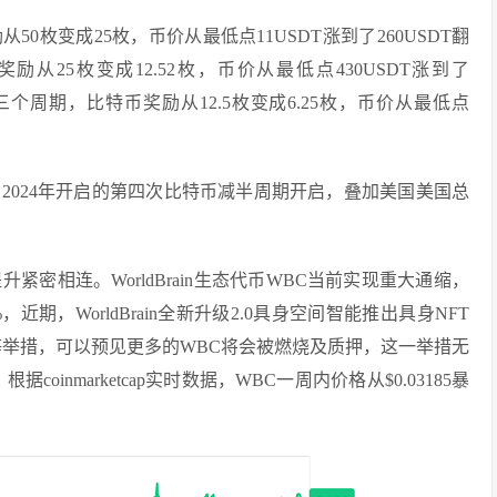
从50枚变成25枚，币价从最低点11USDT涨到了260USDT翻
奖励从25枚变成12.52枚，币价从最低点430USDT涨到了
1年的第三个周期，比特币奖励从12.5枚变成6.25枚，币价从最低点
2024年开启的第四次比特币减半周期开启，叠加美国美国总
密相连。WorldBrain生态代币WBC当前实现重大通缩，
近期，WorldBrain全新升级2.0具身空间智能推出具身NFT
等举措，可以预见更多的WBC将会被燃烧及质押，这一举措无
inmarketcap实时数据，WBC一周内价格从$0.03185暴