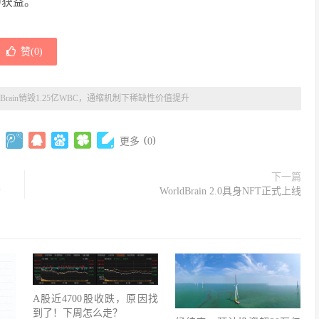
中获益。
赞(
0
)
ldBrain销毁1.25亿WBC，通缩机制下稀缺性价值提升
(
)
更多
0
下一篇
会
WorldBrain 2.0具身NFT正式上线
A股近4700股收跌，原因找
到了！下周怎么走？