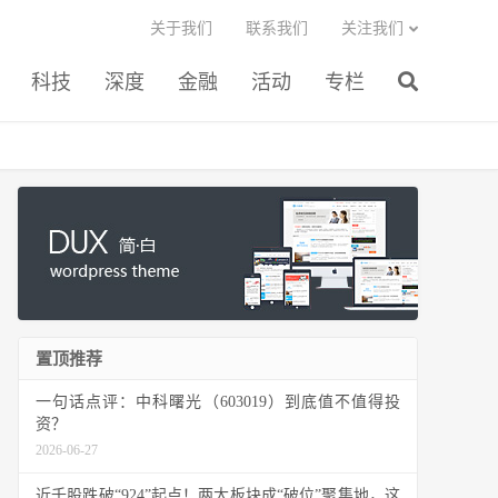
关于我们
联系我们
关注我们
科技
深度
金融
活动
专栏
置顶推荐
一句话点评：中科曙光（603019）到底值不值得投
资？
2026-06-27
近千股跌破“924”起点！两大板块成“破位”聚集地，这