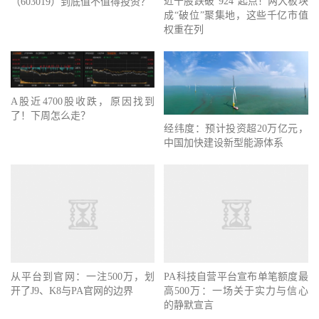
近千股跌破“924”起点！两大板块
（603019）到底值不值得投资？
成“破位”聚集地，这些千亿市值
权重在列
A股近4700股收跌，原因找到
了！下周怎么走？
经纬度：预计投资超20万亿元，
中国加快建设新型能源体系
从平台到官网：一注500万，划
PA科技自营平台宣布单笔额度最
开了J9、K8与PA官网的边界
高500万：一场关于实力与信心
的静默宣言