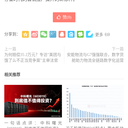
赞(
0
)
分享到：
(
)
更多
0
上一篇
下一篇
为何赔偿35.2万元？专访“美团与
安能物流与G7强强联合，数字货
饿了么不正当竞争案”主审法官
舱助力物流全链路数字化运营
相关推荐
一句话点评：中科曙光