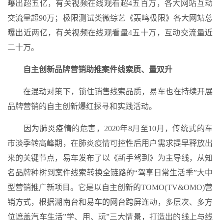
曝出超五亿，有关视频在线观看超4五百万，各大网站互动
交流量超90万；极限测试类微综艺《轰鸣极限》各大网站总
曝出近两亿，有关视频在线观看量4五十万，互动交流量近
二十万。
自主创新品牌营销助推案件线索质、量双升
在混动对策下，锁住销售线索品质，易车也在持续开展
品牌营销的自主创新爆红探寻和实践活动。
因为肺炎疫情的危害，2020年8月至10月，传统式的车
市淡季转高峰期，在肺炎疫情可控性后用户需求提早释放出
来的关键节点，易车发布了以《新手驾到》为主导线，从知
名品牌种树到案件线索转换全链路的“驾享日常生活季”大中
型营销推广新项目。它是以自主创新的TOMO(TV&OMO)营
销方式，根据湖南台和易车的网台跨屏连动，多层次、多方
位遮盖汽车生活”学、用、玩”三大情景，打造出的线上与线