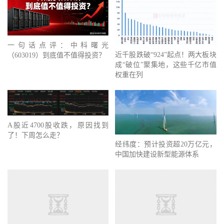
一句话点评：中科曙光
近千股跌破“924”起点！两大板块
（603019）到底值不值得投资？
成“破位”聚集地，这些千亿市值
权重在列
A股近4700股收跌，原因找到
了！下周怎么走？
经纬度：预计投资超20万亿元，
中国加快建设新型能源体系