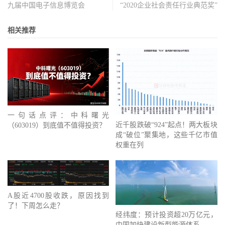
九届中国电子信息博览会
“2020企业社会责任行业典范奖”
相关推荐
一句话点评：中科曙光
近千股跌破“924”起点！两大板块
（603019）到底值不值得投资？
成“破位”聚集地，这些千亿市值
权重在列
A股近4700股收跌，原因找到
了！下周怎么走？
经纬度：预计投资超20万亿元，
中国加快建设新型能源体系