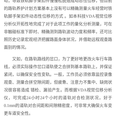
动，导致铁轨脚手架扣件慢慢松脱造成动态性位移，但目前
的路轨养护计划方案基本上沒有可以精确测量火车经营时铁
轨脚手架扣件动态性位移的方式 。如本科技VDA视觉位移
分析仪开拓性地完成了对于此项工作的量化分析测量，可在
非触碰标准下即时、精确测到路轨波动力度和頻率，还可比
照历史记录宏观经济把握路面身体状况，并借助远程观查路
面别的情况。
又如，在路轨路线的岔口，为了更好地更改火车行车路
线，必须实际操作岔口道轨使之合拼到基本路轨上，并保证
紧闭，以确保安全性变轨。一般，工作员必须依靠监控录像
观查、测量合拼空隙间距，但疲惫、注意力不集中、缺岗状
况很容易造成 错检、漏验产生。而根据VDA视觉位移分析
仪，可完成24小时24个小时的道轨对合检测状况，好于
0.1mm的道轨对合间距和间隙精密度，可非常大确保火车变
更车道安全性。