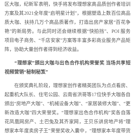
区大咖，纪新军表明，快手将发布理想家高品质创作者培训
方案及其2021全年度“启明星计划”，根据塑造上数百位高品
质大咖、扶持几万个高品质著作，打造出房产家居“百花争
艳”的新局势。与此同时还会继续根据“快拍挡”、POI 服务
项目电子商务、“千店安家”方案等丰富多彩商业服务产品矩
阵，协助大量创作者得到经济收益。
“理想家”颁出大咖与出色合作机构荣誉奖 当场共享短
视频营销“秘制秘笈”
在颁奖典礼阶段，理想家创作者精英团队为点点看房、
起重机大队长、住宅公园、云南省洪哥等17位快手大咖各自
颁出“房地产大咖”、“机械设备大咖”、“家居装修大咖”、“更
新改造大咖”四大荣誉奖。“理想家出色合作机构”奖各自落
花凤凰网房产、土巴兔及其齐家网，王贝乐讲房地产将“理
想家本年度卖房子王”荣誉奖收入囊中，“理想家本年度带货