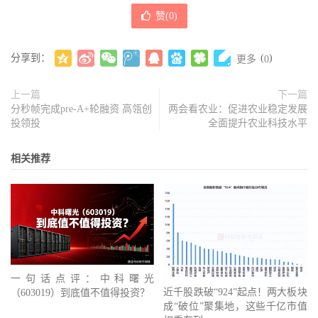
赞(
0
)
分享到：
(
)
更多
0
上一篇
下一篇
分秒帧完成pre-A+轮融资 高瓴创
两会看农业：促进农业稳定发展
投领投
全面提升农业科技水平
相关推荐
一句话点评：中科曙光
近千股跌破“924”起点！两大板块
（603019）到底值不值得投资？
成“破位”聚集地，这些千亿市值