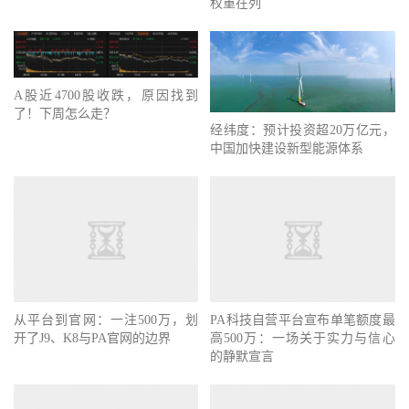
权重在列
A股近4700股收跌，原因找到
了！下周怎么走？
经纬度：预计投资超20万亿元，
中国加快建设新型能源体系
从平台到官网：一注500万，划
PA科技自营平台宣布单笔额度最
开了J9、K8与PA官网的边界
高500万：一场关于实力与信心
的静默宣言