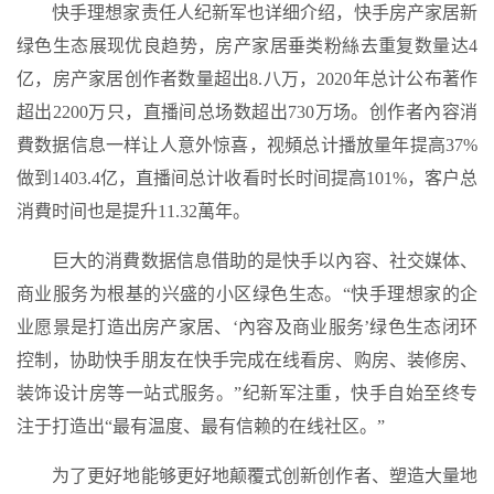
快手理想家责任人纪新军也详细介绍，快手房产家居新
绿色生态展现优良趋势，房产家居垂类粉絲去重复数量达4
亿，房产家居创作者数量超出8.八万，2020年总计公布著作
超出2200万只，直播间总场数超出730万场。创作者內容消
費数据信息一样让人意外惊喜，视頻总计播放量年提高37%
做到1403.4亿，直播间总计收看时长时间提高101%，客户总
消費时间也是提升11.32萬年。
巨大的消費数据信息借助的是快手以內容、社交媒体、
商业服务为根基的兴盛的小区绿色生态。“快手理想家的企
业愿景是打造出房产家居、‘內容及商业服务’绿色生态闭环
控制，协助快手朋友在快手完成在线看房、购房、装修房、
装饰设计房等一站式服务。”纪新军注重，快手自始至终专
注于打造出“最有温度、最有信赖的在线社区。”
为了更好地能够更好地颠覆式创新创作者、塑造大量地