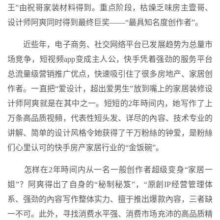
王”由祝哥家装材料得到。重点阶段，枯燥乏味房主壹哥、
设计师阿爽同时得到最终巨奖——“最具知名度创作者”。
近些年，电子商务、社交网络平台已发展趋势为总量市
场竞争，短视频app变成主人公，快手凭着强劲的服务平台
总流量级营销推广优点，快速吸引住了很多房地产、家居创
作者。一直把“爱设计，超出爱男生”放到嘴上的家居装修设
计师阿爽就是在其中之一。短短的2年時间内，她写作了上
万条高品质视頻，代表性短头发、详尽的內容、技术专业的
讲解、简单的设计风格令她获得了干万粉絲的钟爱，是粉絲
们心里认可的快手房产家居行业的“金饭碗”。
怎样在2年時间内从一名一般创作者超级变身“家居一
姐”？阿爽得出了自身的“秘制秘笈”，“原創IP经营管理体
系、强劲的內容写作整体实力、擅于推出爆款內容，三者缺
一不可。此外，寻找消费水平强、消费市场充沛的高品质精