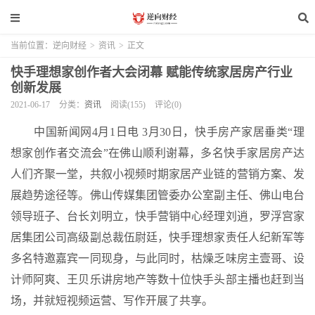
当前位置：
逆向财经
>
资讯
>
正文
快手理想家创作者大会闭幕 赋能传统家居房产行业
创新发展
2021-06-17
分类：
资讯
阅读(155)
评论(0)
中国新闻网4月1日电 3月30日，快手房产家居垂类“理
想家创作者交流会”在佛山顺利谢幕，多名快手家居房产达
人们齐聚一堂，共叙小视频时期家居产业链的营销方案、发
展趋势途径等。佛山传媒集团管委办公室副主任、佛山电台
领导班子、台长刘明立，快手营销中心经理刘逍，罗浮宫家
居集团公司高级副总裁伍尉廷，快手理想家责任人纪新军等
多名特邀嘉宾一同现身，与此同时，枯燥乏味房主壹哥、设
计师阿爽、王贝乐讲房地产等数十位快手头部主播也赶到当
场，并就短视频运营、写作开展了共享。