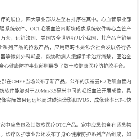
疗的展位，四大事业部从左至右排序在其中。心血管事业部
软管主动脉瓣膜膜系统软件、OCT毛细血管内断块成像系统软件等心血管产
0多万套，远销法国、美国等全世界好几个我国，其产品产销量
个系列产品的抢救产品，应用范畴也是包含社会发展各行各
合器等微创外科耗品，能协助病人缓解手术治疗痛楚，医治全
身心健康防护事业部则展览了数十款健康医疗防护胶手套。
在CMEF当场公布了新产品，公布的沃福曼F-2毛细血管内
软件能够对于2.0Mm-3.5毫米中间的毛细血管开展成像，具
实际效果远远地高过碘油造影和IVUS，成像速率比F-1快
中应急包及其数款医疗OTC产品。家中应急包含有紧急物
品。诊疗医护事业部还发布了身心健康防护系列产品组成，如