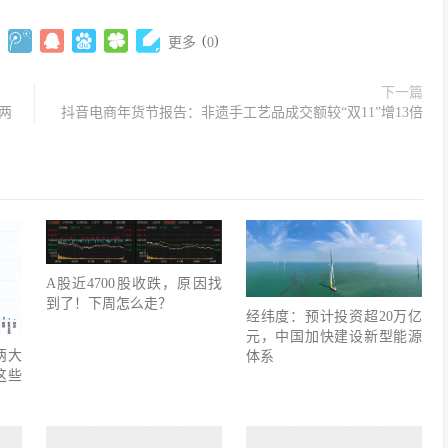
(
)
更多
0
下一篇
价两
抖音电商年货节报告：非遗手工艺品成交额较“双11”增13倍
A股近4700股收跌，原因找
到了！下周怎么走？
经纬度：预计投资超20万亿
元，中国加快建设新型能源
两大
体系
这些