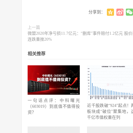
分享到：
上一篇
微盟2020年净亏损11.7亿元：“删库”事件赔付1.2亿元 股
连跌重挫20%
相关推荐
一句话点评：中科曙光
近千股跌破“924”起点！
（603019）到底值不值得投
板块成“破位”聚集地，
资？
千亿市值权重在列