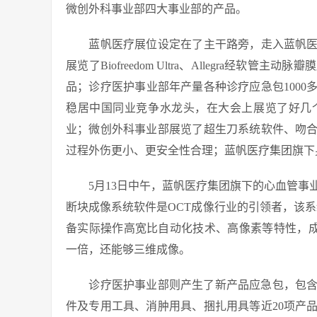
微创外科事业部四大事业部的产品。
蓝帆医疗展位设定在了主干路旁，走入蓝帆医
展览了Biofreedom Ultra、Allegra经
品；诊疗医护事业部年产量各种诊疗应急包100
稳居中国同业竞争水龙头，在大会上展览了好几
业；微创外科事业部展览了超生刀系统软件、吻
过程外伤更小、更安全性合理；蓝帆医疗集团旗下
5月13日中午，蓝帆医疗集团旗下的心血管事业部
断块成像系统软件是OCT成像行业的引领者，该系统
备实际操作高宽比自动化技术、高像素等特性，成像
一倍，还能够三维成像。
诊疗医护事业部则产生了新产品应急包，包含家
件及专用工具、消肿用具、捆扎用具等近20项产