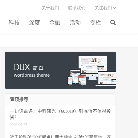
关于我们
联系我们
关注我们
科技
深度
金融
活动
专栏
置顶推荐
一句话点评：中科曙光（603019）到底值不值得投
资？
2026-06-27
近千股跌破“924”起点！两大板块成“破位”聚集地，这