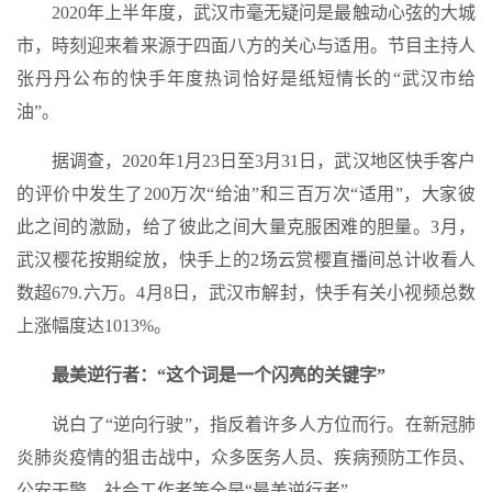
2020年上半年度，武汉市毫无疑问是最触动心弦的大城
市，時刻迎来着来源于四面八方的关心与适用。节目主持人
张丹丹公布的快手年度热词恰好是纸短情长的“武汉市给
油”。
据调查，2020年1月23日至3月31日，武汉地区快手客户
的评价中发生了200万次“给油”和三百万次“适用”，大家彼
此之间的激励，给了彼此之间大量克服困难的胆量。3月，
武汉樱花按期绽放，快手上的2场云赏樱直播间总计收看人
数超679.六万。4月8日，武汉市解封，快手有关小视频总数
上涨幅度达1013%。
最美逆行者：“这个词是一个闪亮的关键字”
说白了“逆向行驶”，指反着许多人方位而行。在新冠肺
炎肺炎疫情的狙击战中，众多医务人员、疾病预防工作员、
公安干警、社会工作者等全是“最美逆行者”。