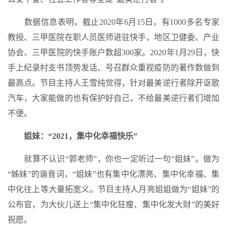
数据信息表明，截止2020年6月15日，有1000多名专家
教授、三甲医院在职人员医师进驻快手，地区卫健委、产业
协会、三甲医院的快手账户数超300家。2020年1月29日，快
手上纪录村支书顶势发话、号召群众重视疫防的著作数做到
最高点。节目主持人王雪纯觉得，针对最美逆行者除开讴歌
汽车，大家能做的也有保护好自己，不给最美逆行者们增加
不便。
姐妹：“2021，集中化幸福快乐”
就算不认识“郭老师”，你也一定听过一句“姐妹”。做为
“姊妹”的谐音词，“姐妹”也有集中化漂亮、集中化幸福、集
中化往上等大量拓宽义。节目主持人月亮姐姐做为“姐妹”的
公布官，为大伙儿送上“集中化狂瘦、集中化发大财”的美好
祝愿。