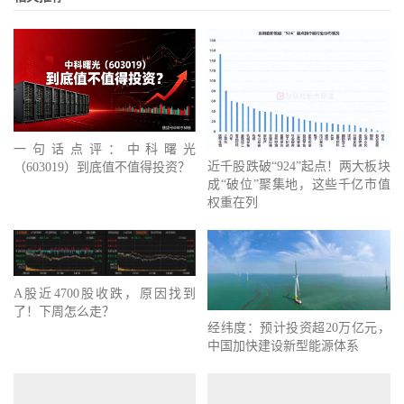
一句话点评：中科曙光
近千股跌破“924”起点！两大板块
（603019）到底值不值得投资？
成“破位”聚集地，这些千亿市值
权重在列
A股近4700股收跌，原因找到
了！下周怎么走？
经纬度：预计投资超20万亿元，
中国加快建设新型能源体系