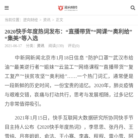
当前位置：
逆向财经
>
资讯
>
正文
2020快手年度热词发布：“直播带货”“网课”“奥利给”
“集美”等入选
2021-06-17
分类：
资讯
阅读(139)
评论(0)
中新网新闻北京市1月18日信息 “防护口罩”“武汉市给
油”“最美逆行者”“姐妹”“云监工”“网络课程”“直播带货”“复
工复产”“扶贫攻坚”“奥利给”……一个热门词汇，通常便是
一段新鲜的历史时间，一份宝贵的追忆。2020年，肺炎疫情
与艰难交错，哀痛与打动共行，思考与发展相随，过多记忆
力非常值得吸引。
2021年1月15日，快手互联网大数据研究所协同快手节
目主持人公布《2020快手年度热词》，李思思、张丹丹、王
雪纯、月亮姐姐、俞洁、王小骞、李鑫、程程、雷小雪、阿