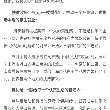
城市，解救大家“飞翔”已久的头型。
扶贫攻坚：“小小一枚绣花针，推动一个产业链，也推
动本地的学生就业”
“用高新科技提高每一个人的满足感”，不但是快手的企
业愿景，也是打胜扶贫攻坚对决的强有力武器装备。快手根
据“小视频 直播间”的能量，开拓大量创业致富的新途径。
节目主持人雷小雪在阐释热门词汇“扶贫攻坚”时，展现
了上海市对口支援云南省的成效之一——刺绣防护口罩。云
南省秀娘在防护口罩上绣出上海市花白玉兰花做为婚礼伴手
礼，代表着两个地方的扶持情义。
奥利给：“献给每一个认真生活的普通人”
意味着给油和赞扬的感叹词“奥利给”，已变成从快手火
爆红的人民口头语。节目主持人阿速觉得，我们在2020年应