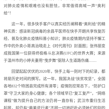
对肺炎疫情和艰难也没有胆怯，非常值得高喊一声“奥利
给”！
这一年，很多快手客户以真实经历阐释着“奥利给”的精
神实质：感柒新冠病毒的余昌平医师在快手开朗共享恢复历
经、普及化肺炎疫情科普小知识；肺炎疫情期内坚持不懈工
作中的外卖小哥高治晓走上《时代周刊》封面图；张伟丽变
成我国第一位获得终极格斗总决赛(UFC)的世界大赛；来源
于温州市的小婷夫妻用“曳步舞”驱除人生道路伤痛……
回望起起伏伏的2020年，快手上每一则时下的纪录，都
将是历史时间的撰写。这一年，我国决战“扶贫攻坚”，全国
各地832个特困县完成所有清零；疫情防控常态下，“防护口
罩”守卫大家的身心健康；各个领域早已“复工复产”，“网络
课程”做为提升自己的方法仍将一直存有；武汉市重归生活
起居，却仍有“最美逆行者”不顾一切地赶赴必须她们的别的