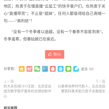
地区；热衷于在慢直播“云监工”的快手客户们，也热衷于关
心“直播带货”；不止是“姐妹”，任何人都值得给自己高喊一
句——“奥利给”！
“没有一个冬季难以逾越，没有一个春季不容易到来”。
冬季虽寒，但春姑娘已在挨近。
赞(
0
)
分享到：
(
)
更多
0
上一篇
下一篇
好大夫在线CEO王航：北京定会
以美育培养时代新人，瓜瓜龙启
成为数字医疗服务的全球创新中
蒙拓科美术助力孩子全面成长
心
相关推荐