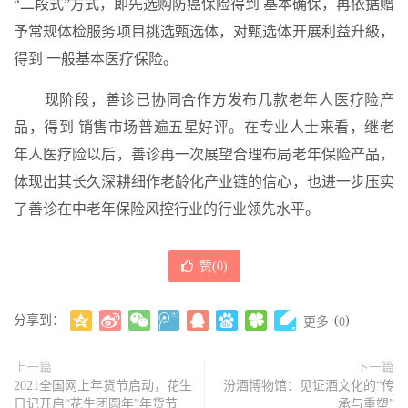
“二段式”方式，即先选购防癌保险得到 基本确保，再依据赠
予常规体检服务项目挑选甄选体，对甄选体开展利益升級，
得到 一般基本医疗保险。
现阶段，善诊已协同合作方发布几款老年人医疗险产
品，得到 销售市场普遍五星好评。在专业人士来看，继老
年人医疗险以后，善诊再一次展望合理布局老年保险产品，
体现出其长久深耕细作老龄化产业链的信心，也进一步压实
了善诊在中老年保险风控行业的行业领先水平。
赞(
0
)
分享到：
(
)
更多
0
上一篇
下一篇
2021全国网上年货节启动，花生
汾酒博物馆：见证酒文化的“传
日记开启“花生团圆年”年货节
承与重塑”