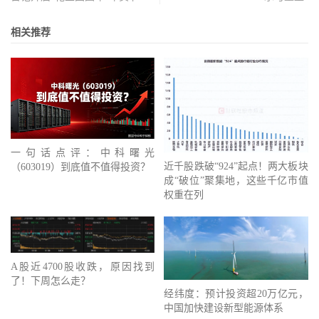
相关推荐
一句话点评：中科曙光
近千股跌破“924”起点！两大板块
（603019）到底值不值得投资？
成“破位”聚集地，这些千亿市值
权重在列
A股近4700股收跌，原因找到
了！下周怎么走？
经纬度：预计投资超20万亿元，
中国加快建设新型能源体系