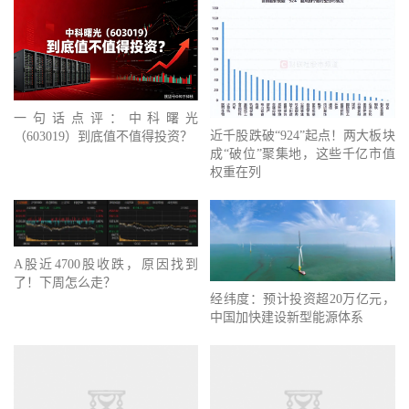
一句话点评：中科曙光
近千股跌破“924”起点！两大板块
（603019）到底值不值得投资？
成“破位”聚集地，这些千亿市值
权重在列
A股近4700股收跌，原因找到
了！下周怎么走？
经纬度：预计投资超20万亿元，
中国加快建设新型能源体系