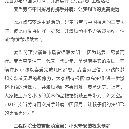
麦当劳与中国探月携手并肩运行“点亮梦想”主题活动
麦当劳与中国探月再携手并肩：让梦想飞的更高更远
2021点亮梦想主题活动，是麦当劳与中国探月的二度协
作，彼此再度协同守卫梦想，并激励动手能力实践活动，保
证“敢梦敢想敢为”。
麦当劳顶尖销售市场官须聪表明：“因为热爱，尽善而
行。麦当劳专注于一代又一代少年儿童健康平安的发展，守
候许多 小孩以喜爱完成儿时梦想。麦当劳坚信，小孩的梦
想安装着无尽的想像力，大家期待根据‘点亮梦想’进一步激
起小孩的想像力，并激励她们不畏困难，英勇逐梦。上年，
大家把上万名小孩的美术作品根据嫦娥五号带到了外太空。
2021年麦当劳将再次携手并肩中国探月，让孩子们的梦想飞
的更高更远。”
工程院院士赞誉超萌宝宝：小火箭安装将来创梦