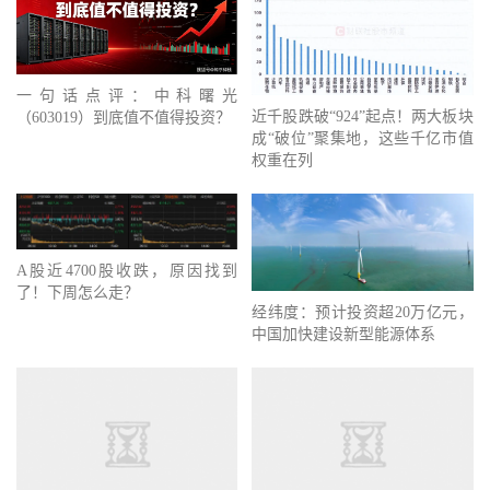
一句话点评：中科曙光
近千股跌破“924”起点！两大板块
（603019）到底值不值得投资？
成“破位”聚集地，这些千亿市值
权重在列
A股近4700股收跌，原因找到
了！下周怎么走？
经纬度：预计投资超20万亿元，
中国加快建设新型能源体系