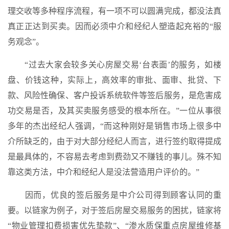
理交收等多种程序流程，有一项不可以圆满完成，都没法真
真正正达到买卖。因而必须中介和经纪人塑造起充裕的“服
务观念”。
“过去大家会较多关心房屋交易‘台表面’的服务，如楼
盘、价钱这种，实际上，高效率的审批、面审、批贷、下
款、风险性确保、客户投诉系统软件等签后服务，是危害成
功交易是否，及其买卖服务感受的根本所在。”一位从事很
多年的杰出经纪人强调，“而这种刚好是销售市场上很多中
介所缺乏的，由于对大部分经纪人而言，进行签约取得提成
是最具体的，不容易去考虑到费劲又不赚钱的事儿。殊不知
靠这类方法，中介和经纪人是没法营造用户评价的。”
因而，优良的签后服务是中介公司得到顾客认同的重
要。以链家为例子，对于签后房屋交易服务的困扰，链家将
“物业管理扣费损害优先垫款”、“渗水质保重点房屋维修基