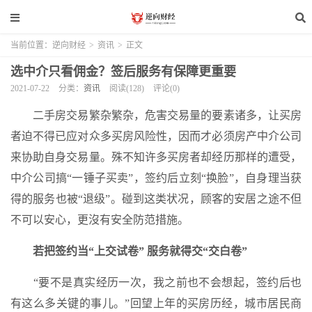
当前位置：
逆向财经
>
资讯
>
正文
选中介只看佣金？签后服务有保障更重要
2021-07-22
分类：
资讯
阅读(128)
评论(0)
二手房交易繁杂繁杂，危害交易量的要素诸多，让买房
者迫不得已应对众多买房风险性，因而才必须房产中介公司
来协助自身交易量。殊不知许多买房者却经历那样的遭受，
中介公司搞“一锤子买卖”，签约后立刻“换脸”，自身理当获
得的服务也被“退级”。碰到这类状况，顾客的安居之途不但
不可以安心，更沒有安全防范措施。
若把签约当“上交试卷” 服务就得交“交白卷”
“要不是真实经历一次，我之前也不会想起，签约后也
有这么多关键的事儿。”回望上年的买房历经，城市居民商