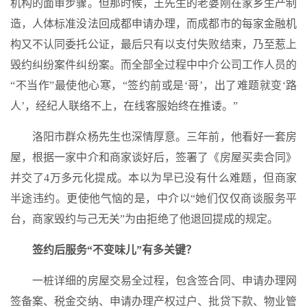
机构的面审步骤。但那时候，王先生的老婆刚在家乡生产制
造，人体标准没法回成都申请办理，而成都市的每家金融机
构又不认同委托公证，最后只有以支付失败结束，乃至惹上
毁约纠纷案件纠纷案。而全部全过程中中介公司工作人员的
“不当作”最使他心寒，“签约前或是‘哥’，出了难题就变‘路
人’，经纪人联络不上，在线客服始终在推诿。”
洛阳市群众杨先生也深情厚意。三年前，他看好一套房
屋，根据一家中介和商家谈好后，签署了《房屋买卖合同》
并交了4万多元化提成。本以为早已没有什么难题，但商家
半途违约。更使他气恼的是，中介以“她们仅仅商谈服务平
台，商家毁约与己无关”为由拒绝了他退回提成的规定。
签约后服务“不变味儿”有多关键？
一桩详细的房屋交易全过程，包含签合同、申请办理网
签备案、税金交纳、申请办理产权过户、批贷下款、物业管