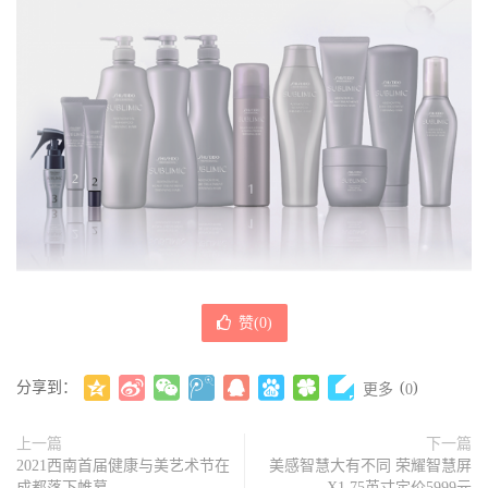
赞(
0
)
分享到：
(
)
更多
0
上一篇
下一篇
2021西南首届健康与美艺术节在
美感智慧大有不同 荣耀智慧屏
成都落下帷幕
X1 75英寸定价5999元