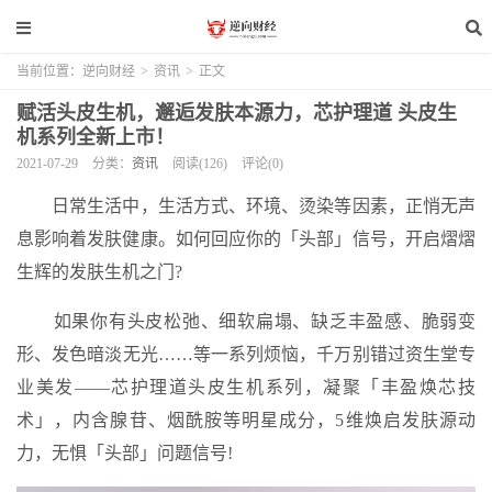
当前位置：
逆向财经
>
资讯
>
正文
赋活头皮生机，邂逅发肤本源力，芯护理道 头皮生
机系列全新上市！
2021-07-29
分类：
资讯
阅读(126)
评论(0)
日常生活中，生活方式、环境、烫染等因素，正悄无声
息影响着发肤健康。如何回应你的「头部」信号，开启熠熠
生辉的发肤生机之门?
如果你有头皮松弛、细软扁塌、缺乏丰盈感、脆弱变
形、发色暗淡无光……等一系列烦恼，千万别错过资生堂专
业美发——芯护理道头皮生机系列，凝聚「丰盈焕芯技
术」，内含腺苷、烟酰胺等明星成分，5维焕启发肤源动
力，无惧「头部」问题信号!