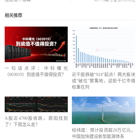
相关推荐
一句话点评：中科曙光
近千股跌破“924”起点！两大板块
（603019）到底值不值得投资？
成“破位”聚集地，这些千亿市值
权重在列
A股近4700股收跌，原因找到
了！下周怎么走？
经纬度：预计投资超20万亿元，
中国加快建设新型能源体系