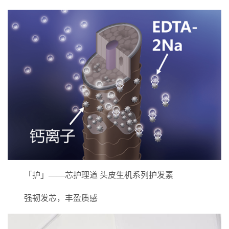
「护」——芯护理道 头皮生机系列护发素
强韧发芯，丰盈质感