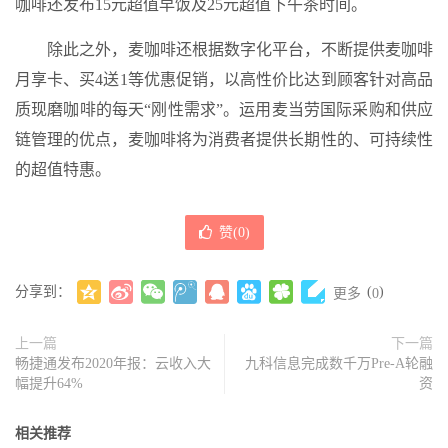
咖啡还发布15元超值早饭及25元超值下午茶时间。
除此之外，麦咖啡还根据数字化平台，不断提供麦咖啡
月享卡、买4送1等优惠促销，以高性价比达到顾客针对高品
质现磨咖啡的每天“刚性需求”。运用麦当劳国际采购和供应
链管理的优点，麦咖啡将为消费者提供长期性的、可持续性
的超值特惠。
赞(
0
)
分享到：
(
)
更多
0
上一篇
下一篇
畅捷通发布2020年报：云收入大
九科信息完成数千万Pre-A轮融
幅提升64%
资
相关推荐