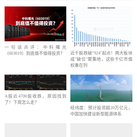
一句话点评：中科曙光
近千股跌破“924”起点！两大板块
（603019）到底值不值得投资？
成“破位”聚集地，这些千亿市值
权重在列
A股近4700股收跌，原因找到
了！下周怎么走？
经纬度：预计投资超20万亿元，
中国加快建设新型能源体系