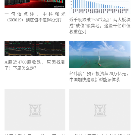
一句话点评：中科曙光
近千股跌破“924”起点！两大板块
（603019）到底值不值得投资？
成“破位”聚集地，这些千亿市值
权重在列
A股近4700股收跌，原因找到
了！下周怎么走？
经纬度：预计投资超20万亿元，
中国加快建设新型能源体系