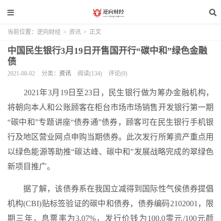
当前位置：
逆向财经
>
资讯
>
正文
中国民生银行3月19日开售国开行“碳中和”绿色金融
债
2021-08-02
分类：
资讯
阅读(134)
评论(0)
2021年3月19日至23日，民生银行做为筹办金融机构，
将朝向本人和公账顾客在柜台市场市场销售开发银行第一期
“碳中和”专题讲座“债券通”债券，顾客可在民生银行手机银
行及地区营业网点申购当期债券。此次发行所筹资产重点用
以绿色能源等助推“碳达峰、碳中和”发展战略完成的翠绿色
新项目推广。
据了解，该债券系在我国立减得到国际性气侯债券提倡
机构(CBI)贴标签验证的碳中和债券，债券编码2102001，限
期三年，息票率为3.07%，发行价钱为100.0零元/100元颜