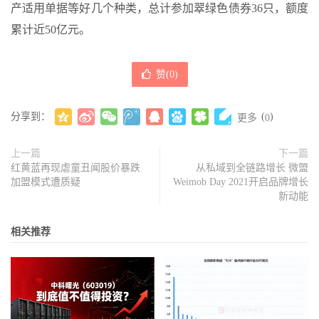
产适用单据等好几个种类，总计参加翠绿色债券36只，额度
累计近50亿元。
赞(
0
)
分享到：
(
)
更多
0
上一篇
下一篇
红黄蓝再现虐童丑闻股价暴跌
从私域到全链路增长 微盟
加盟模式遭质疑
Weimob Day 2021开启品牌增长
新动能
相关推荐