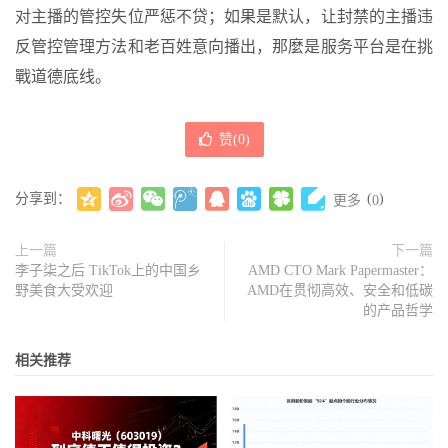
对主播的管控失位严惩不贷；如果是默认，让封禁的主播违
反管控管理方法和老百姓意向播出，那麼是服务平台是在挑
戰道德底线。
赞(
0
)
分享到：
(
)
更多
0
上一篇
下一篇
李子柒之后 TikTok上的中国乡
AMD CTO Mark Papermaster：
野美食大受欢迎
AMD在贯彻高效、安全和低碳
的产品哲学
相关推荐