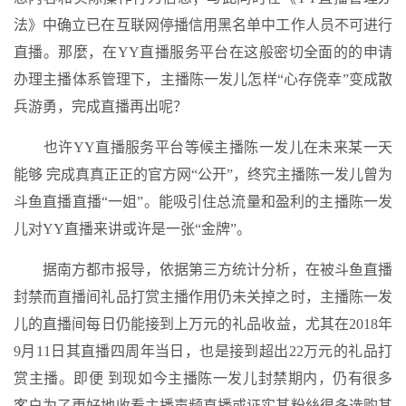
法》中确立已在互联网停播信用黑名单中工作人员不可进行
直播。那麼，在YY直播服务平台在这般密切全面的的申请
办理主播体系管理下，主播陈一发儿怎样“心存侥幸”变成散
兵游勇，完成直播再出呢？
也许YY直播服务平台等候主播陈一发儿在未来某一天
能够 完成真真正正的官方网“公开”，终究主播陈一发儿曾为
斗鱼直播直播“一姐”。能吸引住总流量和盈利的主播陈一发
儿对YY直播来讲或许是一张“金牌”。
据南方都市报导，依据第三方统计分析，在被斗鱼直播
封禁而直播间礼品打赏主播作用仍未关掉之时，主播陈一发
儿的直播间每日仍能接到上万元的礼品收益，尤其在2018年
9月11日其直播四周年当日，也是接到超出22万元的礼品打
赏主播。即便 到现如今主播陈一发儿封禁期内，仍有很多
客户为了更好地收看主播声频直播或证实其粉絲很多选购其