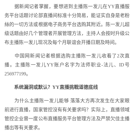
据新闻记者掌握，要想进到主播陈一发儿在YY直播服
务平台话题讨论部直播间标准十分简易，能证实自身是老粉
絲的一切方法或根据电子商务平台选购其附近。陈一发儿超
级话题由好几个管理者开展管理方法，主持人会按时升级公
布主播陈一发儿现况及每个月联谊会开播日期及時间。
中国网新闻记者根据选购主播陈一发儿收看了2次直
播。主播陈一发儿YY账户名字为法师职业-法儿、ID号
256977199。
系统漏洞或默认？YY直播挑戰道德底线
为什么主播陈一发儿能够 落落大方再次发生在大家眼
前进行直播，国家管控沒有有关要求吗？实际上，直播领域
管控企业曾一度公布直播服务平台管理方法及严禁欠佳主播
播出等有关要求。