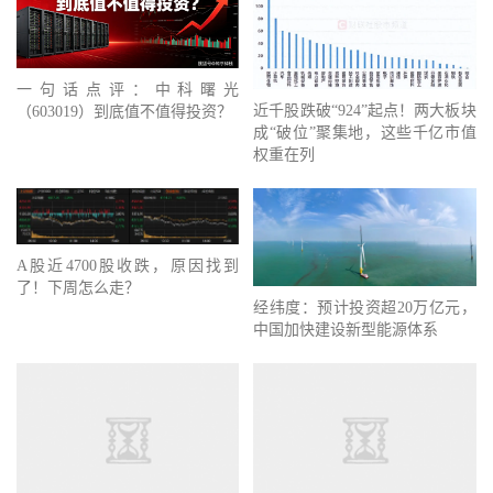
一句话点评：中科曙光
近千股跌破“924”起点！两大板块
（603019）到底值不值得投资？
成“破位”聚集地，这些千亿市值
权重在列
A股近4700股收跌，原因找到
了！下周怎么走？
经纬度：预计投资超20万亿元，
中国加快建设新型能源体系