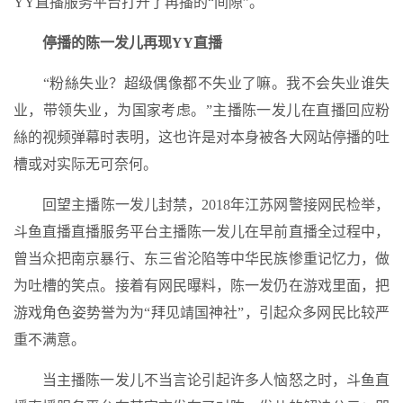
YY直播服务平台打开了再播的“间隙”。
停播的陈一发儿再现YY直播
“粉絲失业？超级偶像都不失业了嘛。我不会失业谁失
业，带领失业，为国家考虑。”主播陈一发儿在直播回应粉
絲的视频弹幕时表明，这也许是对本身被各大网站停播的吐
槽或对实际无可奈何。
回望主播陈一发儿封禁，2018年江苏网警接网民检举，
斗鱼直播直播服务平台主播陈一发儿在早前直播全过程中，
曾当众把南京暴行、东三省沦陷等中华民族惨重记忆力，做
为吐槽的笑点。接着有网民曝料，陈一发仍在游戏里面，把
游戏角色姿势誉为为“拜见靖国神社”，引起众多网民比较严
重不满意。
当主播陈一发儿不当言论引起许多人恼怒之时，斗鱼直