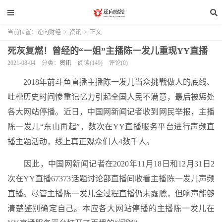
当前位置：
逆向财经
>
资讯
>
正文
死灰复燃！曾经的“一姐”主播陈一发儿重现YY直播
2021-08-04
分类：
资讯
阅读(149)
评论(0)
2018年前斗鱼直播主播陈一发儿当众挑戰做人的底线、
吐槽历史时间惨重记忆力引起全国人民不满意，最后被惩处
各大网站停播。近日，中国网新闻记者收到网民举报，主播
陈一发儿“东山再起”，数次在YY直播服务平台进行声频直
播主题活动，线上真正观众们人4数千人。
因此，中国网新闻记者在2020年11月18日和12月31日2
次在YY直播67373话题讨论部直播间收看主播陈一发儿声频
直播。尽管主播陈一发儿全过程直播仍未露臉，但响声能够
清楚鉴别确定自己。本应各大网站停播的主播陈一发儿在