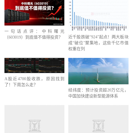
一句话点评：中科曙光
近千股跌破“924”起点！两大板块
（603019）到底值不值得投资？
成“破位”聚集地，这些千亿市值
权重在列
A股近4700股收跌，原因找到
了！下周怎么走？
经纬度：预计投资超20万亿元，
中国加快建设新型能源体系