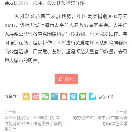
会发展关心、关注、关爱认知障碍群体。
为推动公益慈善发展趋势，中国太保捐助2000万元
RMB，进行开设上海市太平洋人寿蓝公益基金会。太平洋
人寿蓝公益性将重点围绕科谱宣传策划、小区深耕细作、学
习培训赋能、组织协作，不断进行关爱老年人认知障碍群体
的公益活动，用关爱、友好、溫暖凝结大量善的能量，去引
燃大城市的明亮。
赞(
0
)
分享到：
(
)
更多
0
上一篇
下一篇
金风科技武钢：30•60碳目标吹
助力碳达峰、碳中和 中国人寿
响能源转型进入快速发展阶段的
加码绿色金融
集结号