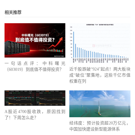
相关推荐
一句话点评：中科曙光
近千股跌破“924”起点！两大板块
（603019）到底值不值得投资？
成“破位”聚集地，这些千亿市值
权重在列
A股近4700股收跌，原因找到
了！下周怎么走？
经纬度：预计投资超20万亿元，
中国加快建设新型能源体系