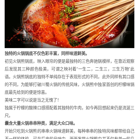
独特的火锅锅底不仅色彩丰富，同样味道鲜美。
初见火锅熊锅底，映入眼帘的便是最独特的三色奔驰锅模样，在靠近观察
后发现其三种颜色极美，可谓之映衬着“一生二，二生三，三生万物”此
语。火锅熊锅底的独特不单纯存在于表现形式的不同，此外同样有其口感
的不同，为能够打破川蜀火锅的传统风味，火锅熊中独家首创的柠檬味锅
底最先给到的便是惊喜。
美味二字可以说是当之无愧了！
独属于柠檬的酸辣口感搭配着其独特的牛肉，如今再回想起来仍是流涎三
尺。
囊含大量火锅串串种类，满足大众口味。
开始只吃到火锅熊的串串火锅味道鲜美，每种串串的独特风味都带给自己
不一样的体验。可在后来的品味中，渐渐发觉火锅熊中并不仅有单一的几