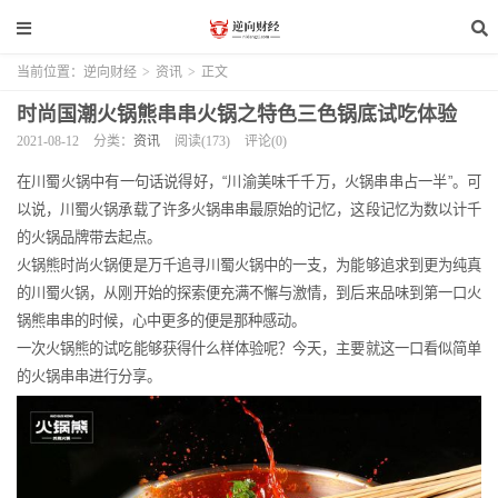
当前位置：
逆向财经
>
资讯
>
正文
时尚国潮火锅熊串串火锅之特色三色锅底试吃体验
2021-08-12
分类：
资讯
阅读(173)
评论(0)
在川蜀火锅中有一句话说得好，“川渝美味千千万，火锅串串占一半”。可
以说，川蜀火锅承载了许多火锅串串最原始的记忆，这段记忆为数以计千
的火锅品牌带去起点。
火锅熊时尚火锅便是万千追寻川蜀火锅中的一支，为能够追求到更为纯真
的川蜀火锅，从刚开始的探索便充满不懈与激情，到后来品味到第一口火
锅熊串串的时候，心中更多的便是那种感动。
一次火锅熊的试吃能够获得什么样体验呢？今天，主要就这一口看似简单
的火锅串串进行分享。