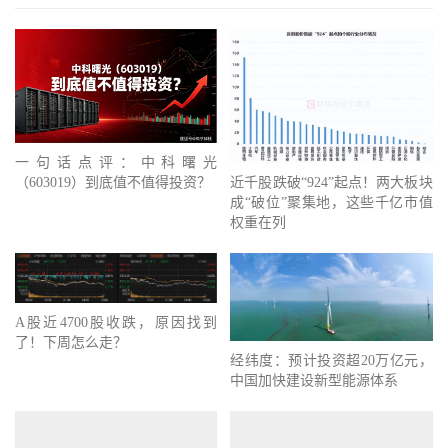
一句话点评：中科曙光
近千股跌破“924”起点！两大板块
（603019）到底值不值得投资？
成“破位”聚集地，这些千亿市值
权重在列
A股近4700股收跌，原因找到
了！下周怎么走？
经纬度：预计投资超20万亿元，
中国加快建设新型能源体系