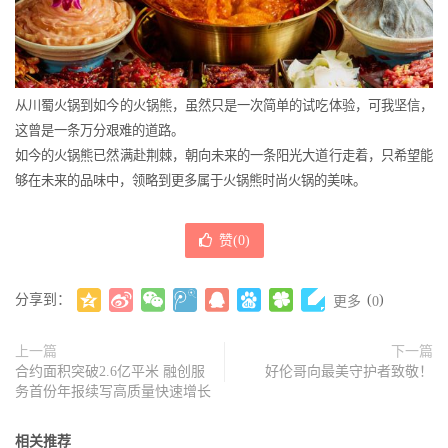
从川蜀火锅到如今的火锅熊，虽然只是一次简单的试吃体验，可我坚信，
这曾是一条万分艰难的道路。
如今的火锅熊已然满赴荆棘，朝向未来的一条阳光大道行走着，只希望能
够在未来的品味中，领略到更多属于火锅熊时尚火锅的美味。
赞(
0
)
分享到：
(
)
更多
0
上一篇
下一篇
合约面积突破2.6亿平米 融创服
好伦哥向最美守护者致敬！
务首份年报续写高质量快速增长
相关推荐