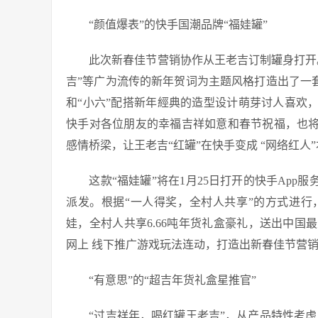
“颜值爆表”的快手国潮品牌“福娃罐”
此次新春佳节营销协作从王老吉订制罐身打开。
吉”等广为流传的新年贺词为主题风格打造出了一套
和“小六”配搭新年經典的造型设计萌芽讨人喜欢
快手对各位朋友的幸福吉祥如意和春节祝福，也将
感情桥梁，让王老吉“红罐”在快手变成 “网络红人
这款“福娃罐”将在1月25日打开的快手App服
派发。根据“一人得奖，全村人共享”的方式进
娃，全村人共享6.66吨年货礼盒豪礼，送出中
网上 线下推广游戏玩法连动，打造出新春佳节营
“有意思”的“超吉年货礼盒星推官”
“过吉祥年，喝红罐王老吉”，从产品特性考虑