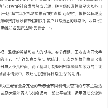
春节习俗”的社会发展热点话题，联合俩位磁性聚星大咖各自
一场“超吉年货礼盒星推官”的“直播间pk赛”。根据公私域流
K巅峰赛打导致春节假期快手客户非常熟悉的非常IP，及其“过
助推知名品牌达到“品销合一”。
福、溫暖的希望和迷人的期待。春节假期，王老吉协同快手
读的王老吉“吉祥如意剧院”。据统计，此次剧场协作曲目《我
月9日与大伙儿碰面。两个精典订制短剧剧本颇具想像力的连续
剧剧本情景中，表述“拥抱吉祥日常生活”的期待。
擎为王老吉量身定做的新春佳节同创情景营销的专享主题活
，鼓励大量年青人与知名品牌一起公平会话，运用互动交流游