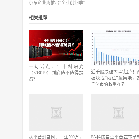
京东企业购推出“企业创业季”
相关推荐
一句话点评：中科曙光
近千股跌破“924”起点！
（603019）到底值不值得投
板块成“破位”聚集地，
资？
千亿市值权重在列
从平台到官网：一注500万，
PA科技自营平台宣布单