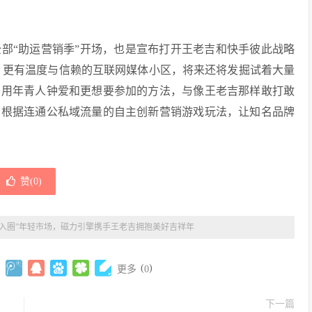
“助运营销季”开场，也是宣布打开王老吉和快手彼此战略
，更有温度与信赖的互联网媒体小区，将来还将发掘试着大量
，用年青人钟爱和更想要参加的方法，与像王老吉那样敢打敢
，根据连通公私域流量的自主创新营销游戏玩法，让知名品牌
赞(
0
)
“入圈”年轻市场，磁力引擎携手王老吉拥抱美好吉祥年
(
)
更多
0
下一篇