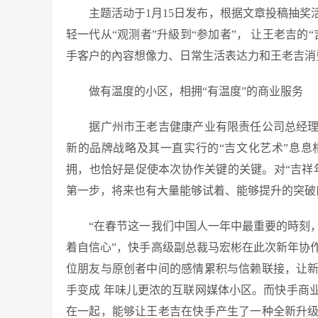
主题活动于1月15日发布，根据文章投稿抽奖
轻一代从“观测者”升級到“参加者”， 让王老吉
手客户的內容想像力、日常生活表达力和王老吉消
做有温度的小区，相拥“有温度”的商业服务
据广州市王老吉健康产业有限责任公司总经理
新的品牌战略及其一直实行的“吉文化艺术”息
拥，也恰好是促使本次协作关键的关键。对“吉祥
第一步，将来也有大量能够试着、能够提升的突破
“在春节这一我们中国人一年中最重要的時刻，
着自信心”，快手高级副总裁马宏彬在此次新年协
位朋友与原创者中间的感情累积与信赖联接，让
手变成 年味儿更浓的互联网媒体小区。而快手商
在一起，能够让王老吉在快手产生了一种全新升