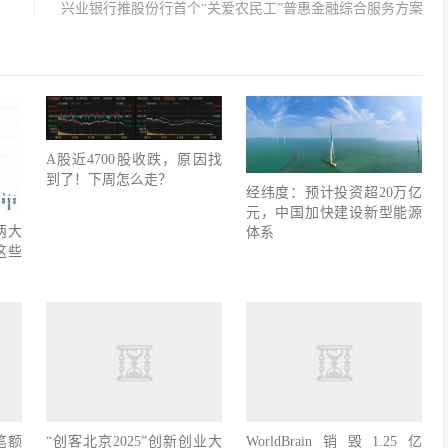
兴业银行推股份行首个“关爱农民工”普惠金融综合服务方案
A股近4700股收跌，原因找
到了！下周怎么走？
经纬度：预计投资超20万亿
元，中国加快建设新型能源
两大
体系
这些
笔额
“创客北京2025”创新创业大
WorldBrain销毁1.25亿