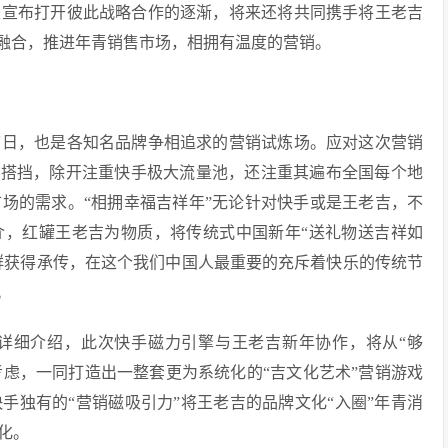
宣布打开彼此战略合作的逐渐，将来还将共同携手将王老吉
层融合，推进年青销售市场，相拥有温度的营销。
日，也是各知名品牌争相追求的营销试炼场。应对这次营销
营销搭挡，除开注重快手极大流量池，还注重其遍布全国每个地
场的需求。“相拥幸福吉祥年”无论针对快手或是王老吉，不
介，红罐王老吉为物质，将传统式中国新年“送礼物送吉祥如
人群获得承传，在这个我们中国人最重要的充斥着快乐的传统节
。
细介绍，此次快手磁力引擎与王老吉新年协作，将从“够
面考虑，一同打造出一整套更为系统化的“吉文化艺术”营销游戏
手独有的“营销磁吸引力”将王老吉的品牌文化“入圈”年青消
化。