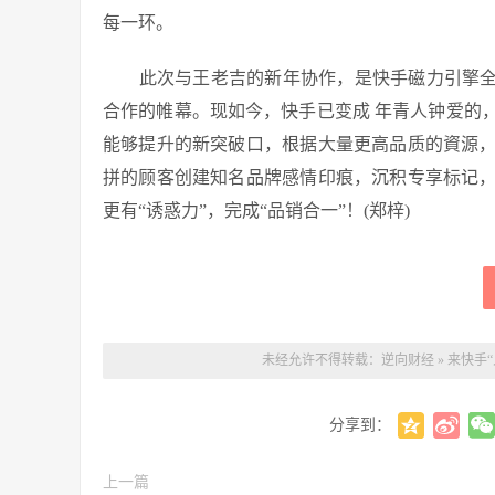
每一环。
此次与王老吉的新年协作，是快手磁力引擎全部
合作的帷幕。现如今，快手已变成 年青人钟爱的
能够提升的新突破口，根据大量更高品质的資源
拼的顾客创建知名品牌感情印痕，沉积专享标记
更有“诱惑力”，完成“品销合一”！(郑梓)
未经允许不得转载：
逆向财经
»
来快手
分享到：
上一篇