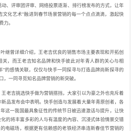
活动、评审团评审、网络投票逐渐、排行榜发布的方式，让年
的“吉文化艺术”融进到春节场景营销的每一个点点滴滴，激起快
费力。
叶继曾详细介绍，王老吉优良的销售市场主要表现和开拓创
息相关，而王老吉知名品牌和快手彼此对年青人群的关心与相
年”的感情关联，仅仅与快手一同探寻与打造品牌尚新探寻的
口，一同寻觅知名品牌营销的新突破。
王老吉挑选快手做为营销搭挡，大家引以为豪之外也充斥着
作新品发布会中表明。快手创造与发展着大量年青原创者，各
新年这一我国最具象征性的传统节日被迅速激话与提升，让快
业化的将丰富多彩的人与有温度的內容、沉浸式体验情景交错
级的电磁场，根据更有信赖感的老铁经济串连新春佳节营销的