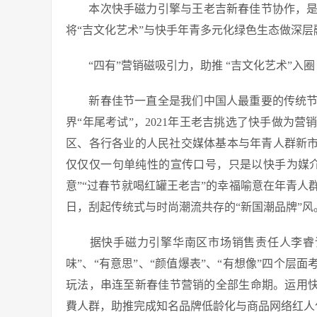
本次快手磁力引擎与王老吉新春佳节协作，是
将“吉文化艺术”与快手年青多元化绿色生态做深
“四有”营销磁吸引力，助推 “吉文化艺术”入圈
新春佳节一直全是我们中国人最重要的传统节
界“年尾考试”，2021年王老吉挑选了快手做为
区、各行各业的人民社交媒体基本与年青人群新市
仅仅仅一句单纯性的宣传口号，只是以快手为媒
意”“过春节就喝红罐王老吉”的幸福喻意在年青
日，刮起传统式与时尚潮流共存的“新国潮品牌”风
据快手磁力引擎华南区市场销售责任人李睿详
味”、“有意思”、“颜值爆表”、“有想像”四个层
玩法，串连至新春佳节营销的全部生命期。运用快
費人群，助推完成知名品牌低龄化与商品网络红人