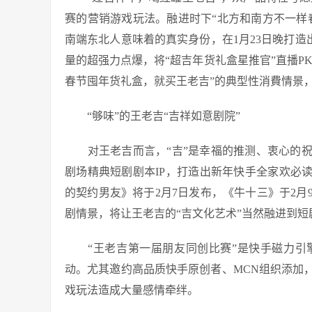
赛的营销游戏玩法。融进时下“北方和南方不一样
南端东北人意味着的真实身份，在1月23日晚打造出
量的超强力点爆，将“超吉年货礼盒星推官”直播P
春节囤年货礼盒，就买王老吉”的典型性消費情景，
“够味”的王老吉“吉祥如意剧院”
对王老吉而言，“吉”是幸福的推测、衷心的祝
剧场精典短剧剧本IP，打造出新年快手全家欢必
的契约男友》将于2月7日发布，《牛十三》于2
剧情景，将让王老吉的“吉文化艺术”当然融进到短
“王老吉第一届朋友同创比赛”是快手磁力引
动。尤其邀约高品质快手原创者、MCN组织添加
戏玩法造成大量感情牵绊。