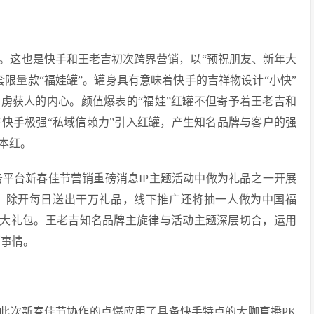
这也是快手和王老吉初次跨界营销，以“预祝朋友、新年大
限量款“福娃罐”。罐身具有意味着快手的吉祥物设计“小快”
，虏获人的内心。颜值爆表的“福娃”红罐不但寄予着王老吉和
快手极强“私域信赖力”引入红罐，产生知名品牌与客户的强
”本红。
务平台新春佳节营销重磅消息IP主题活动中做为礼品之一开展
行，除开每日送出干万礼品，线下推广还将抽一人做为中国福
国最大礼包。王老吉知名品牌主旋律与活动主题深层切合，运用
销事情。
此次新春佳节协作的点爆应用了具备快手特点的大咖直播PK