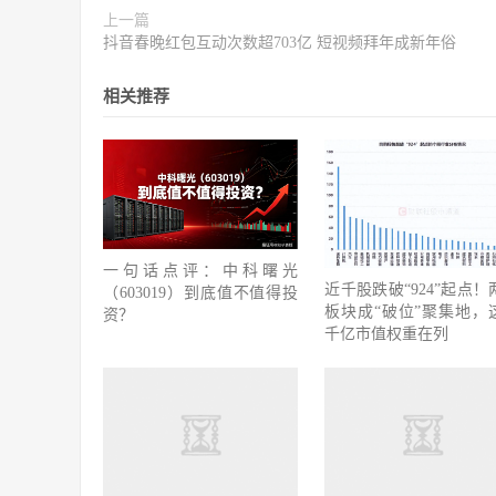
上一篇
抖音春晚红包互动次数超703亿 短视频拜年成新年俗
相关推荐
一句话点评：中科曙光
近千股跌破“924”起点！
（603019）到底值不值得投
板块成“破位”聚集地，
资？
千亿市值权重在列