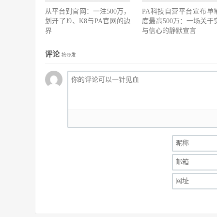
从平台到官网：一注500万，
PA科技自营平台宣布单
划开了J9、K8与PA官网的边
度最高500万：一场关于
界
与信心的静默宣言
评论
抢沙发