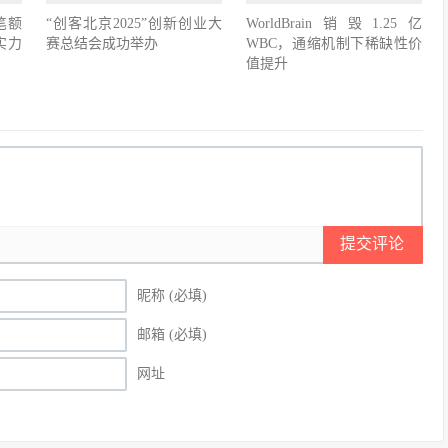
笔额
“创客北京2025”创新创业大
WorldBrain销毁1.25亿
实力
赛总结会成功举办
WBC，通缩机制下稀缺性价
值提升
提交评论
昵称 (必填)
邮箱 (必填)
网址