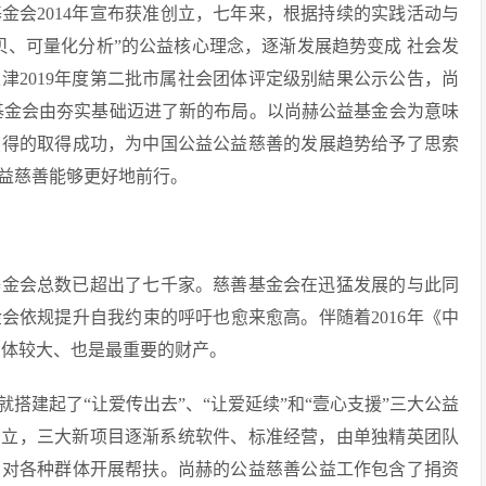
会2014年宣布获准创立，七年来，根据持续的实践活动与
贝、可量化分析”的公益核心理念，逐渐发展趋势变成 社会发
，天津2019年度第二批市属社会团体评定级别結果公示公告，尚
基金会由夯实基础迈进了新的布局。以尚赫公益基金会为意味
获得的取得成功，为中国公益公益慈善的发展趋势给予了思索
益慈善能够更好地前行。
基金会总数已超出了七千家。慈善基金会在迅猛发展的与此同
会依规提升自我约束的呼吁也愈来愈高。伴随着2016年《中
团体较大、也是最重要的财产。
搭建起了“让爱传出去”、“让爱延续”和“壹心支援”三大公益
布创立，三大新项目逐渐系统软件、标准经营，由单独精英团队
目对各种群体开展帮扶。尚赫的公益慈善公益工作包含了捐资