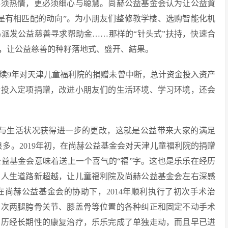
须热情，更必须细心与聪慧。尚赫公益基金会认为让公益資
是有相匹配的动向”。为小朋友们整修教学楼、选购智能化机
派发公益慈善寻求帮助金……那样的“针头式”扶持，快速合
，让公益慈善的种籽落地式、盛开、結果。
9年对天津儿童福利院的捐赠未曾中断，总计资金投入资产
金投入定项捐赠，改进小朋友们的生活环境、学习环境，还会
与生活状况获得进一步的更改，这就是公益带来大家的满足
多。2019年初，在尚赫公益基金会对天津儿童福利院的捐赠
益基金会意味着送上一个喜气的“福”字。这也是乐乐在经历
的人生道路新超越，让儿童福利院及尚赫公益基金会左右深感
尚赫公益基金会的协助下，2014年顺利执行了初次手术治
多次两腿胯骨关节、膝盖骨等位置的各种纠正和固定不动手术
，历经长期性的康复治疗，乐乐完成了单独走动，而且早已进