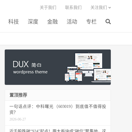
关于我们
联系我们
关注我们
科技
深度
金融
活动
专栏
置顶推荐
一句话点评：中科曙光（603019）到底值不值得投
资？
2026-06-27
近千股跌破“924”起点！两大板块成“破位”聚集地，这