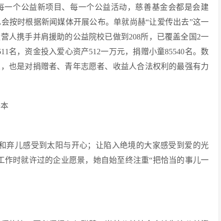
每一个公益新项目、每一个公益活动，慈善基金会都是会建
会按时根据新闻媒体开展公布。单就尚赫“让爱传出去”这一
营人携手并肩援助的公益院校已做到208所，已覆盖全国2一
1名，资金投入爱心资产512一万元，捐赠小童85540名。数
果，也是对捐赠者、青年志愿者、收益人合法权利的最强有力
基本
和弃儿感受到太阳与开心；让陷入绝境的大家感受到爱的光
工作时就许过的企业愿景，她自始至终注重“把恰当的事儿一