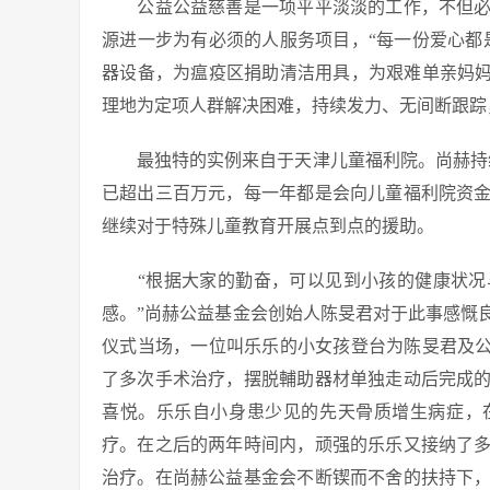
公益公益慈善是一项平平淡淡的工作，不但必
源进一步为有必须的人服务项目，“每一份爱心都
器设备，为瘟疫区捐助清洁用具，为艰难单亲妈妈
理地为定项人群解决困难，持续发力、无间断跟踪
最独特的实例来自于天津儿童福利院。尚赫持续
已超出三百万元，每一年都是会向儿童福利院资
继续对于特殊儿童教育开展点到点的援助。
“根据大家的勤奋，可以见到小孩的健康状况
感。”尚赫公益基金会创始人陈旻君对于此事感慨良
仪式当场，一位叫乐乐的小女孩登台为陈旻君及公
了多次手术治疗，摆脱輔助器材单独走动后完成
喜悦。乐乐自小身患少见的先天骨质增生病症，在
疗。在之后的两年時间内，顽强的乐乐又接纳了
治疗。在尚赫公益基金会不断锲而不舍的扶持下