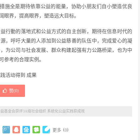
这种措施全是期待依靠公益的能量，协助小朋友们自小塑造优良
阔眼界，提高眼界，塑造远大目标。
益行動的落地式和公益方式的自主创新，期待在信息时代的
資源，呼吁大量的人添加到公益慈善的队伍中，完成爱心的凝
势，为公司与社会发展、群众构建起强有力公路桥梁，也为中
可参考的合理实例。
践活动得到 成果
赞(
0
)
益基金会获评3A级社会组织 系统化公益实践获成效
(
)
更多
0