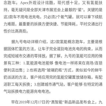
念跑车。Apex外观设计炫酷，现代感十足，又有氢能扶
持，毫无疑问是全部天津市展览会上最靓的“星”。关键的是
这2款车不用电池充电，只必须2个氡气罐，就可以拿下续航
力难题，最重要的拆换方便快捷、节能降耗，平时交通出行
性价比高高些。
据九号电动详细介绍，这2款氢能概念跑车，主要是根
据固体贮氢的方法，让车子完全道别电池充电的拘束，从而
完成短城市交通的零排放。据了解，九号的氢能可应用的情
景有三种：1.氢能源电池能够 像电池一样将来在商场/连锁
便利店出售；2.也将选用“玻璃奶瓶”方式，类似如今的鲜牛
奶派送的方法，客户将应用完的氢能空罐置放储存箱，有配
送职工每天拆换；3.创建城市通气站，客户能够 在特定的通
气站拆换电力能源充电电池。
早在2019年12月17日的“真智能”新品新品发布会上，九