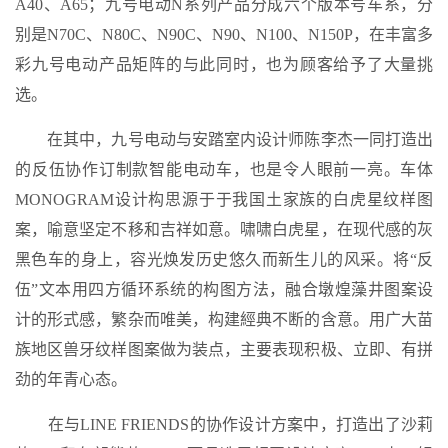
A40、A65；九号电动N系列产品分成六个版本号车系，分
别是N70C、N80C、N90C、N90、N100、N150P，在丰富多
彩九号电动产品矩阵的与此同时，也为顾客给予了大量挑
选。
在其中，九号电动与安踏室内设计师陈李杰一同打造出
的反伍协作订制款智能电动车，也是令人眼前一亮。车体
MONOGRAM设计构思源于于我国土家族的白虎星纹样图
案，喻意坚定不移和吉祥如意。啸啸白虎星，在现代感的灰
黑色车的身上，容光焕发历史悠久而新生儿的风采。将“反
伍”文本用四方循环系统的构图方法，融合墩煌藻井图案设
计的形式感，繁杂而唯美，构建經典不断的含意。用广大苗
族地区兽牙纹样图案做为装点，主要表现积极、立即、有拼
劲的年青心态。
在与LINE FRIENDS的协作设计方案中，打造出了沙莉