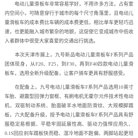
电动儿童滑板车非常容易学好，不用许多方法，占有室
内空间小，可随意穿行于城市的每个尺寸角落里，且电动儿
童滑板车的成本费比车辆的成本费更低，相比单车更轻巧迅
速，也更能融入城市繁杂的地貌，这促使它变成城市中低收
入者群体中很受大家喜爱的交通出行挑选。
本次天津市展上，九号新品电动儿童滑板车F系列产品
团体现身，从F20、F25，到F30，再到F40四款电动儿童滑
板车，选用全新升级配备，让客户骑车更具有舒服感受。
在配备上，九号电动儿童滑板车F系列产品选用10英寸
车胎、避震型回弹力窗框、有刷电机无霍尔元件技术性电动
机、双驱制动系统、胎面破羊水地面防滑纹、大规模脚踏
板，六大配备升級，授予电动儿童滑板车F系列产品具有舒
服稳定易根据、平稳牢固延展性高、驱动力强悍应用久、
0.1S回应刹车踏板快而稳、湿冷地面不跑偏、两脚站起更坦