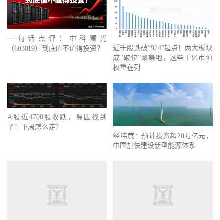
一句话点评：中科曙光
近千股跌破“924”起点！两大板块
（603019）到底值不值得投资？
成“破位”聚集地，这些千亿市值
权重在列
A股近4700股收跌，原因找到
了！下周怎么走？
经纬度：预计投资超20万亿元，
中国加快建设新型能源体系