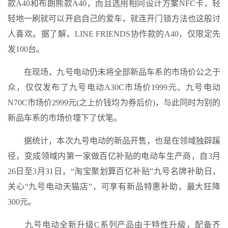
款A40和布朗熊款A40，而且选用相同设计方案NFC卡，轻
轻地一刷就可以开启自己的爱车，就连开门锁方法也这般讨
人喜欢。据了解，LINE FRIENDS协作款的A40，仅限定先
发100台。
在现场，九号电动仍未将全部新品车系的市场价公之于
众，仅仅发布了九号电动A30C市场价1999元、九号电动
N70C市场价2999元(之上价钱均为券后价)，与此同时为别的
新品车系的市场价埋下了伏笔。
据统计，本次九号电动的新品开售，也是在领域独辟蹊
径，变成领域内第一家做百亿补贴的电动车生产商，自3月
26日至3月31日，“淘宝聚划算百亿补贴”九号名牌补助日，
关心“九号电动天猫店”，可享有新品特惠补助，最大狂降
300元。
九号电动全新升级C系列产品由于特性升級，配备齐