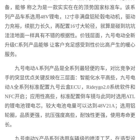
备，能够 称之为是一款实实在在的顶势国家标准车。该系
列产品车系选用48V锂电，12寸非满盘铝轮毂电动机，驱动
力充裕，续航力长久，再配置16寸大轮径，就算是碰到坑坑
洼洼地面一样具有不错的根据性。价钱层面，九号电动全新
升级C系列产品能够 让客户充足感受到性价比高产生的暖心
服务。
九号电动A系列产品是全系列最轻便的车，对比竞争对
手的突显优点关键反映在三层面：智能化水平高些，九号电
动A全系列标准配置九号云盒ECU，Rideygo2.0系统软件和
NFC开启；应用性高些，标准配置倒车镜与此同时选用ATL
的锂电池锂电芯，较大电池电量可以达到48V21A；选用铝
轮圈，品质更强，抗压强度高些，耐蚀性更强，使用寿命更
长。
九号电动N产品系列选用车辆级的喷漆工艺，在造型设