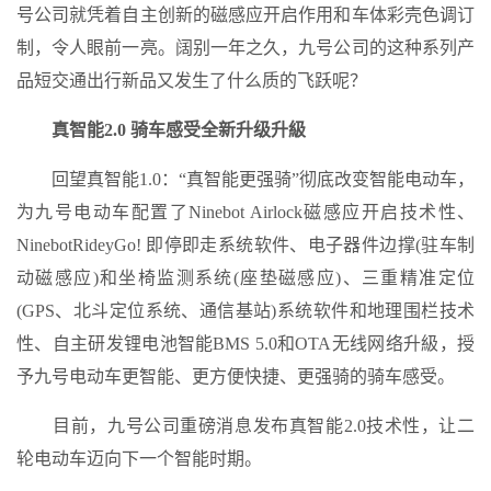
号公司就凭着自主创新的磁感应开启作用和车体彩壳色调订
制，令人眼前一亮。阔别一年之久，九号公司的这种系列产
品短交通出行新品又发生了什么质的飞跃呢？
真智能2.0 骑车感受全新升级升級
回望真智能1.0：“真智能更强骑”彻底改变智能电动车，
为九号电动车配置了Ninebot Airlock磁感应开启技术性、
NinebotRideyGo! 即停即走系统软件、电子器件边撑(驻车制
动磁感应)和坐椅监测系统(座垫磁感应)、三重精准定位
(GPS、北斗定位系统、通信基站)系统软件和地理围栏技术
性、自主研发锂电池智能BMS 5.0和OTA无线网络升級，授
予九号电动车更智能、更方便快捷、更强骑的骑车感受。
目前，九号公司重磅消息发布真智能2.0技术性，让二
轮电动车迈向下一个智能时期。