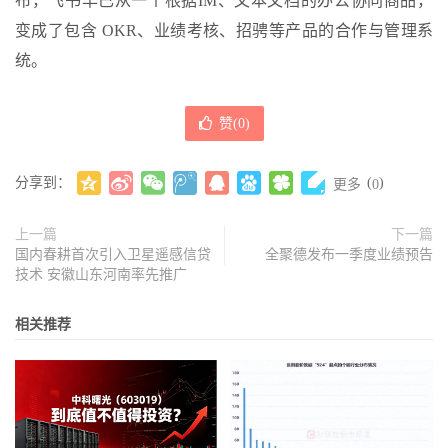
布，飞书早已从一个根据IM、文本文档的办公协同商品，
变成了包含 OKR、业绩考核、招骋等产品的合作与管理系
统。
赞(
0
)
分享到：
(
)
更多
0
上一篇
下一篇
国内春耕首次引入卫星遥感信贷
全聚德发布一季度业绩预告
技术 安徽山东河南率先推广
相关推荐