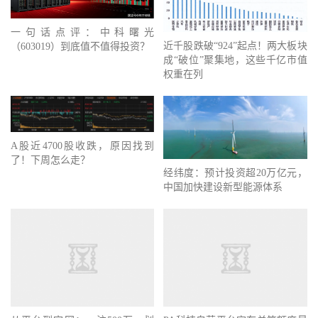
一句话点评：中科曙光
近千股跌破“924”起点！两大板块
（603019）到底值不值得投资？
成“破位”聚集地，这些千亿市值
权重在列
A股近4700股收跌，原因找到
了！下周怎么走？
经纬度：预计投资超20万亿元，
中国加快建设新型能源体系