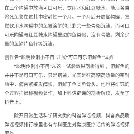
在三个陶罐中放满可口可乐、饮用水和红豆糖水，随后各自
将死鱼装在这其中密封性一个月。一个月后开启储物罐，发
觉饮用水陶罐中的鱼被溶解的只剩余一些骨骼沉渣，而可口
可乐陶罐与红豆糖水陶罐里边的鱼类似，沒有骨骼，剩余少
量的鱼鳞片鱼籽等沉渣。
创作者“聪明伶俐小不冉”开展“可口可乐溶解鱼”试验
“聪明伶俐小不冉”从这一试验效果剖析得到 ，溶解鱼的
并并不是可口可乐，只是病菌，尤其是在高糖高热量的密封
瓶中，病菌繁殖发醇快，溶解了鱼类鱼骨头。他也将研究的
全过程拍攝称视频著作，加上科谱辟谣的剖析解读，发至了
抖音上。
除开日常生活科学研究类的科谱辟谣视频，抖音高品质
辟谣视频排行榜里也有专科医生对健康医疗谣传的辟谣视频
著作。