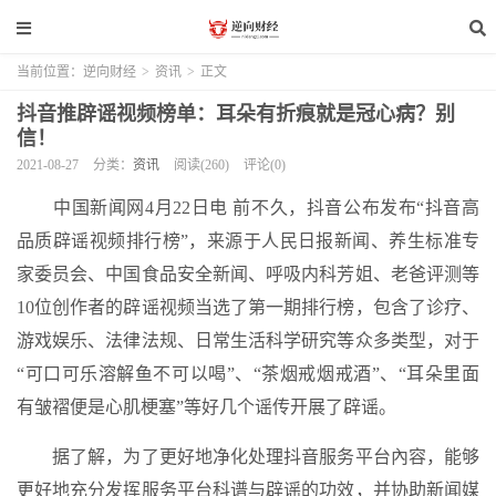
当前位置：
逆向财经
>
资讯
>
正文
抖音推辟谣视频榜单：耳朵有折痕就是冠心病？别
信！
2021-08-27
分类：
资讯
阅读(260)
评论(0)
中国新闻网4月22日电 前不久，抖音公布发布“抖音高
品质辟谣视频排行榜”，来源于人民日报新闻、养生标准专
家委员会、中国食品安全新闻、呼吸内科芳姐、老爸评测等
10位创作者的辟谣视频当选了第一期排行榜，包含了诊疗、
游戏娱乐、法律法规、日常生活科学研究等众多类型，对于
“可口可乐溶解鱼不可以喝”、“茶烟戒烟戒酒”、“耳朵里面
有皱褶便是心肌梗塞”等好几个谣传开展了辟谣。
据了解，为了更好地净化处理抖音服务平台內容，能够
更好地充分发挥服务平台科谱与辟谣的功效，并协助新闻媒