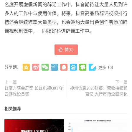
名度开展虚假新闻的辟谣工作中，抖音期待让大量人见到许
多人的工作中与使用价值。将来，抖音高品质辟谣视频排行
榜还会继续遮盖大量类型，也会邀约大量出色创作者添加辟
谣视频制做中，一同搞好科谱辟谣工作中。
赞(
0
)
分享到：
(
)
更多
0
上一篇
下一篇
虹魔方获金屏奖 长虹电视Q8T夺
神州信息2020财报：营收持续超
云游戏设备奖
百亿 大行市场全面深化
相关推荐