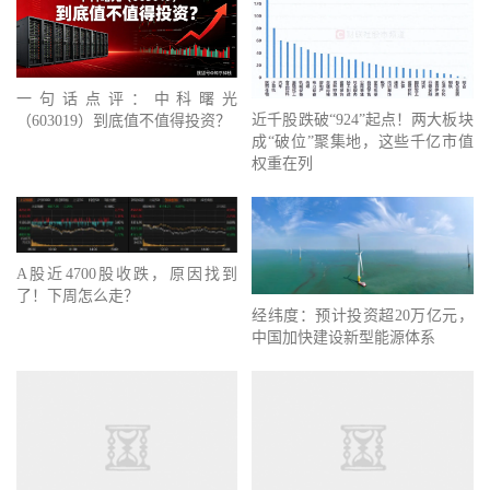
一句话点评：中科曙光
近千股跌破“924”起点！两大板块
（603019）到底值不值得投资？
成“破位”聚集地，这些千亿市值
权重在列
A股近4700股收跌，原因找到
了！下周怎么走？
经纬度：预计投资超20万亿元，
中国加快建设新型能源体系