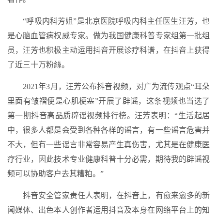
“呼吸内科芳姐”是北京医院呼吸内科主任医生汪芳，也
是心脑血管病权威专家。做为我国健康科普专家组第一批组
员，汪芳也积极主动运用抖音开展诊疗科谱，在抖音上获得
了近三十万粉絲。
2021年3月，汪芳公布抖音视频，对广为流传观点“耳朵
里面有皱褶便是心肌梗塞”开展了辟谣，这条视频也当选了
第一期抖音高品质辟谣视频排行榜。汪芳表明：“生活起居
中，很多人都是会受到各种各样的谣言，有一些谣言危害并
不大，但有一些谣言非常容易产生真伤害，尤其是在健康医
疗行业，因此技术专业健康科普十分必需，期待我的辟谣视
频可以协助客户去其糟粕。”
抖音安全管家责任人表明，在抖音上，有愈来愈多的新
闻媒体、出色本人创作者运用抖音及本身在网络平台上的知