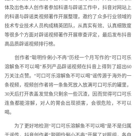
体及出色本人创作者参加科谱与辟谣工作中，抖音对网站上
的科谱与辟谣类视频著作开展整理，邀约了众多行业领域的
技术专业技术人员构成精英团队，从真实有效、认真细致度
等很多个方面对辟谣视频著作开展审查评定，最后发布抖音
高品质辟谣视频排行榜。
创作者“聪明伶俐小不冉”历经一个月写作的“可口可乐
溶解鱼不可以喝”系列产品辟谣视频在抖音上得到了超出60
万关注点赞。“可口可乐溶解鱼不可以喝”谣传源于海外的一
条视频，视频创作者将一条鱼死放入放满可口可乐的罐里，
30天后打开表盖发觉鱼只剩余一些沉渣，因而觉得可口可乐
连鱼都能溶解，对人的胃会出现损害，会很危险，不可以
喝。
为了更好地检测“可口可乐溶解鱼不可以喝”是不是归属
于谣传，抖音创作者“聪明伶俐小不冉”开展了对照组，各自