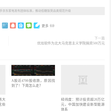
手京东家电发布团体标准，推动低糖饭煲品类规范升级
(
)
更多
0
下一篇
优炫软件为北大马克思主义学院捐资500万元
A股近4700股收跌，原因找
到了！下周怎么走？
两大
经纬度：预计投资超20万亿
这些
元，中国加快建设新型能源
体系