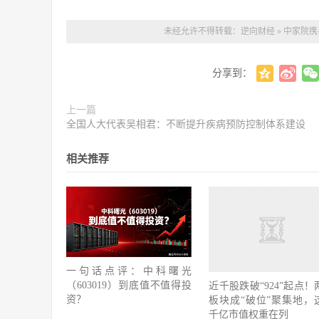
未经允许不得转载：
逆向财经
»
中家院携
分享到：
上一篇
全国人大代表吴相君：不断提升疾病预防控制体系建设
相关推荐
一句话点评：中科曙光
（603019）到底值不值得投
近千股跌破“924”起点！
资？
板块成“破位”聚集地，
千亿市值权重在列