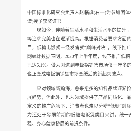
中国标准化研究会负责人赵临斌(右一)为参加团
造)授予获奖证书
现如今，伴随着生活水平和生活水平的提升 ，
等追求完美也在逐渐提高。根据消费者要求方面的
目，低糖电饭煲一经发售就“巅峰对决”，线下推广
网统计数据表明，2020年上半年度，线下推广低糖
已达5.1%。做为刚进到电饭锅销售市场仅一年
也正变成电饭锅销售市场变缓后的新起突破点。
应对领域新瀚海，愈来愈多的知名品牌逐渐抢
展趋势，但此外，也为领域提供了产品同质化、
定义的推广危害下，消费者也难以分辨“低糖”到
为还处于發展前期的低糖电饭煲类目来讲，统一
稳、身心健康發展的前提条件。