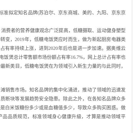
体标准拟定知名品牌(苏泊尔、京东商城、美的、九阳、京东京
消费者的营养健康观念广泛提高，低糖摄取、运动健身塑型
转变，2019年，低糖电饭煲应时而生，做为新起厨房电器类
占有率持续上涨，进到2020年后也是进一步加速。据奥维云
电饭煲总计零售额市场份额占有率16.7%，网上总计占有率也
多的最新类目，低糖电饭煲在为领域引入新生力量的与此同时，
滩销售市场。知名品牌的集中化涌进，推动了领域的迅速发
品质断块等发展趋势安全隐患。除此之外，在各知名品牌众多
底是白米饭糖份多少或是血糖值多少，导致众多购买困惑。做
产品品质规范，标准领域身心健康升級，才算是推动领域平