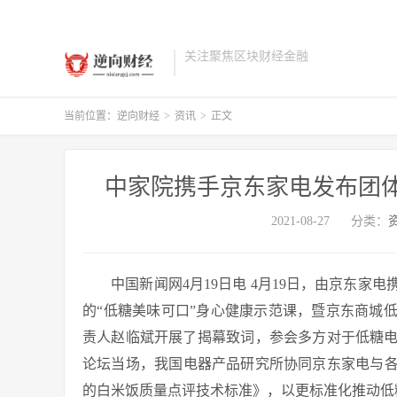
关注聚焦区块财经金融
当前位置：
逆向财经
>
资讯
>
正文
中家院携手京东家电发布团
2021-08-27
分类：
中国新闻网4月19日电 4月19日，由京东家
的“低糖美味可口”身心健康示范课，暨京东商城
责人赵临斌开展了揭幕致词，参会多方对于低糖
论坛当场，我国电器产品研究所协同京东家电与
的白米饭质量点评技术标准》，以更标准化推动低