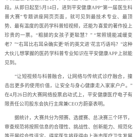
段。从即日起至5月14日，进到平安健康APP“第一届医生科
普大赛”专题讲座网页页面，就可见到最技术专业、最顶
势、最有温度的医药学科普短视频，还能为喜爱的著作投上
珍贵的一票。“粗腿的女孩子更聪慧？” “常照镜能减缓变
老？”“右耳比右耳朵确实更‘听的英文进’花言巧语吗？”这种
大伙儿想掌握的医药学科普专业知识在平安健康APP上就能
见到。
“让短视频与科普融合，让网络与传统式诊疗融合，撞
击出更多的使用价值，让安全与身心健康走入家家户户。”
在4月26日的大赛网络投票启动式上，平安健康医疗电子有
限责任公司股东会执行主席兼CEO方蔚豪表明。
据统计，大赛共分为预赛、选拔赛、总决赛三个环节，
审查规范将按照信息的合理性、挑战性、创新能力、规范化
等开展综合性评定。得奖医生将获得由上海市医疗卫生发展