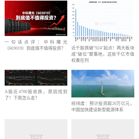
一句话点评：中科曙光
近千股跌破“924”起点！两大板块
（603019）到底值不值得投资？
成“破位”聚集地，这些千亿市值
权重在列
A股近4700股收跌，原因找到
了！下周怎么走？
经纬度：预计投资超20万亿元，
中国加快建设新型能源体系