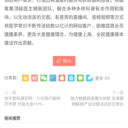
洞悉用户需求，打造出有温度的服务项目商品和感受。根据
聚集顶级医生精英团队，融合多种多样科普有关作用和版
块，以生动活泼的文图、有意思的直播间、音频视频等方式
将医学常识不断传送给数以亿计的网站客户，助推提高全员
健康素养，更改大家健康理念，为健康上海、全民健康基本
建设作出贡献。
赞(
0
)
分享到：
(
)
更多
0
上一篇
下一篇
快手登陆港交所：六位用户敲响
助力物联网发展与创新 京津冀
开市锣 开盘大涨193%
物联网产业对接活动近日举办
相关推荐