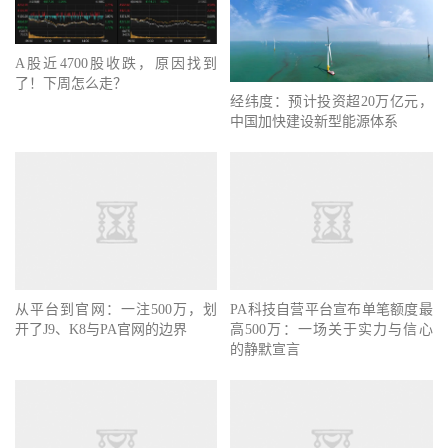
A股近4700股收跌，原因找到
了！下周怎么走？
经纬度：预计投资超20万亿元，
中国加快建设新型能源体系
从平台到官网：一注500万，划
PA科技自营平台宣布单笔额度最
开了J9、K8与PA官网的边界
高500万：一场关于实力与信心
的静默宣言