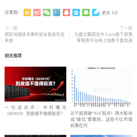
分享到：
(
)
更多
0
上一篇
下一篇
用区块链技术重构安全食品生态
与盛大集团合作 Lucia旗下部落
系统
客租房平台将上线数千套房源
相关推荐
一句话点评：中科曙光
近千股跌破“924”起点！两大板块
（603019）到底值不值得投资？
成“破位”聚集地，这些千亿市值
权重在列