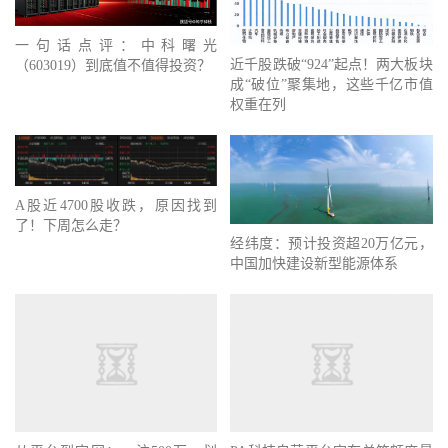
一句话点评：中科曙光
近千股跌破“924”起点！两大板块
（603019）到底值不值得投资？
成“破位”聚集地，这些千亿市值
权重在列
A股近4700股收跌，原因找到
了！下周怎么走？
经纬度：预计投资超20万亿元，
中国加快建设新型能源体系