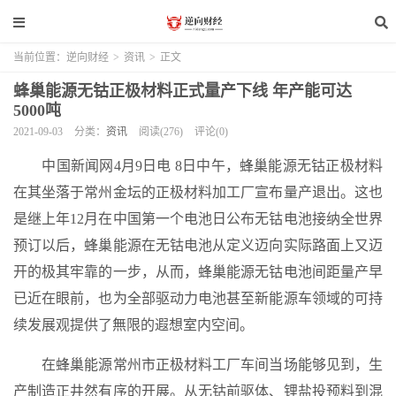
当前位置：
逆向财经
>
资讯
>
正文
蜂巢能源无钴正极材料正式量产下线 年产能可达
5000吨
2021-09-03
分类：
资讯
阅读(276)
评论(0)
中国新闻网4月9日电 8日中午，蜂巢能源无钴正极材料
在其坐落于常州金坛的正极材料加工厂宣布量产退出。这也
是继上年12月在中国第一个电池日公布无钴电池接纳全世界
预订以后，蜂巢能源在无钴电池从定义迈向实际路面上又迈
开的极其牢靠的一步，从而，蜂巢能源无钴电池间距量产早
已近在眼前，也为全部驱动力电池甚至新能源车领域的可持
续发展观提供了無限的遐想室内空间。
在蜂巢能源常州市正极材料工厂车间当场能够见到，生
产制造正井然有序的开展。从无钴前驱体、锂盐投预料到混