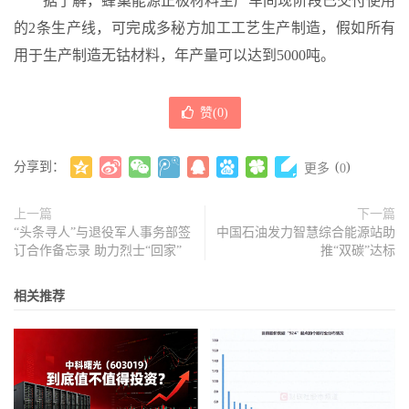
据了解，蜂巢能源正极材料生产车间现阶段已交付使用
的2条生产线，可完成多秘方加工工艺生产制造，假如所有
用于生产制造无钴材料，年产量可以达到5000吨。
赞(
0
)
分享到：
(
)
更多
0
上一篇
下一篇
“头条寻人”与退役军人事务部签
中国石油发力智慧综合能源站助
订合作备忘录 助力烈士“回家”
推“双碳”达标
相关推荐