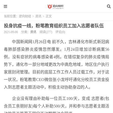
当前位置：
逆向财经
>
资讯
>
正文
投身抗疫一线，粉笔教育组织员工加入志愿者队伍
2021-09-06
分类：
资讯
阅读(277)
评论(0)
中国新闻网1月26日电 前不久，吉林通化市新式新冠病
毒肺部感染肺炎疫情忽然爆发。1月24日增加诊断病案56
例，没有症状的病毒感染者4例。在错综复杂的肺炎疫情局
势下，通化市一部分地域更改为中高危地域，地区住户执行
家居封闭管理。目前的底层工作工作人员过载工作，对于这
一状况，粉笔教育CEO微信张小龙呼吁通化分校员工资金投
入到志愿者主题活动中，积极主动协助身边的人。
企业没有理由补助每一位员工100/天，变成 志愿者(包
含员工亲朋好友)每个人补助500/天，并和参与志愿者主题活