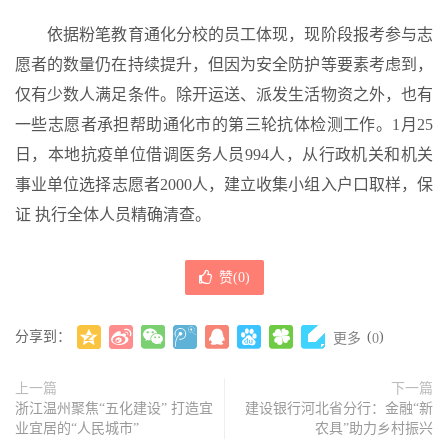
依据粉笔教育通化分校的员工体现，现阶段报考参与志
愿者的数量仍在持续提升，但因为安全防护等要素考虑到，
仅有少数人满足条件。除开运送、派发生活物资之外，也有
一些志愿者承担帮助通化市的第三轮抗体检测工作。1月25
日，本地抗疫单位借调医务人员994人，从行政机关和机关
事业单位选择志愿者2000人，建立收集小组入户口取样，保
证 执行全体人员精确清查。
赞(
0
)
分享到：
(
)
更多
0
上一篇
下一篇
浙江温州聚焦“五化建设” 打造宜
建设银行河北省分行：金融“新
业宜居的“人民城市”
农具”助力乡村振兴