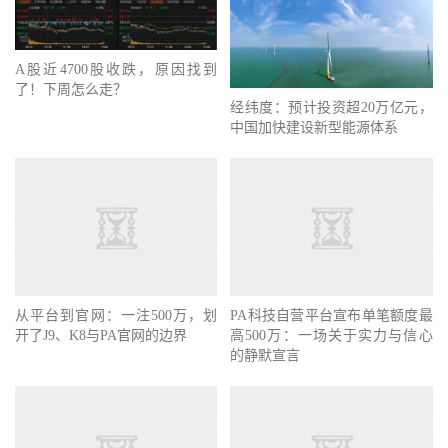
A股近4700股收跌，原因找到
了！下周怎么走？
经纬度：预计投资超20万亿元，
中国加快建设新型能源体系
从平台到官网：一注500万，划
PA科技自营平台宣布单笔额度最
开了J9、K8与PA官网的边界
高500万：一场关于实力与信心
的静默宣言