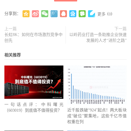
分享到：
(
)
更多
0
上一篇
下一篇
长虹8K：如何在市场激烈竞争中
以岭药业打造一条助推企业快速
创先
发展的人才“进阶之路”
相关推荐
一句话点评：中科曙光
近千股跌破“924”起点！两大板块
（603019）到底值不值得投资？
成“破位”聚集地，这些千亿市值
权重在列