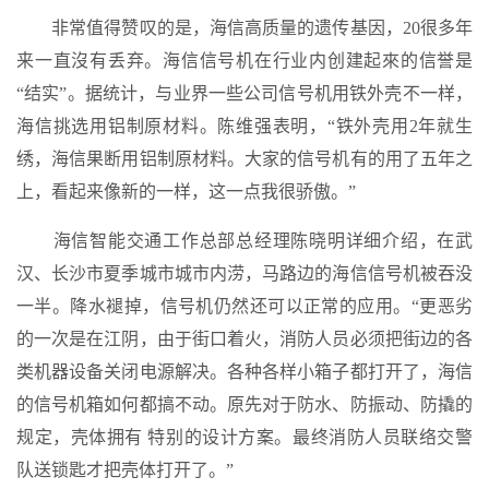
非常值得赞叹的是，海信高质量的遗传基因，20很多年
来一直沒有丢弃。海信信号机在行业内创建起來的信誉是
“结实”。据统计，与业界一些公司信号机用铁外壳不一样，
海信挑选用铝制原材料。陈维强表明，“铁外壳用2年就生
绣，海信果断用铝制原材料。大家的信号机有的用了五年之
上，看起来像新的一样，这一点我很骄傲。”
海信智能交通工作总部总经理陈晓明详细介绍，在武
汉、长沙市夏季城市城市内涝，马路边的海信信号机被吞没
一半。降水褪掉，信号机仍然还可以正常的应用。“更恶劣
的一次是在江阴，由于街口着火，消防人员必须把街边的各
类机器设备关闭电源解决。各种各样小箱子都打开了，海信
的信号机箱如何都搞不动。原先对于防水、防振动、防撬的
规定，壳体拥有 特别的设计方案。最终消防人员联络交警
队送锁匙才把壳体打开了。”