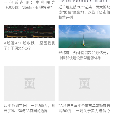
一句话点评：中科曙光
近千股跌破“924”起点！两大板块
（603019）到底值不值得投资？
成“破位”聚集地，这些千亿市值
权重在列
A股近4700股收跌，原因找到
了！下周怎么走？
经纬度：预计投资超20万亿元，
中国加快建设新型能源体系
从平台到官网：一注500万，划
PA科技自营平台宣布单笔额度最
开了J9、K8与PA官网的边界
高500万：一场关于实力与信心