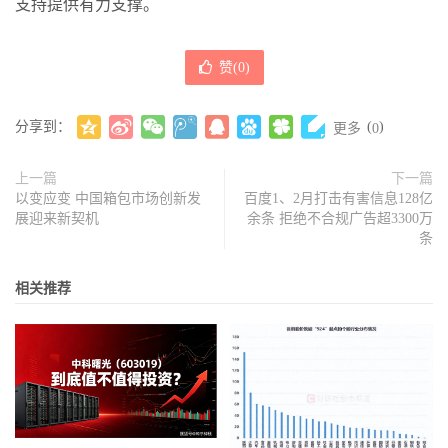
支持提供有力支撑。
赞(
0
)
分享到：
(
)
更多
0
上一篇
下一篇
以变应变 中国箱包市场创新发
百度1、2月打击有害信息128亿
展迎来新契机
余条 拒绝不合规广告超3300万
条
相关推荐