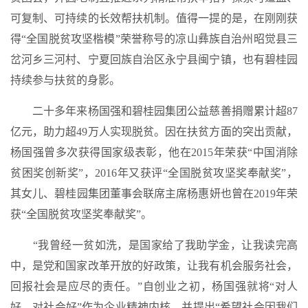
可复制、可持续的长效帮扶机制。值得一提的是，在刚刚获
得“全国脱贫攻坚楷模”荣誉称号的凉山彝族自治州昭觉县三
岔河乡三河村、宁夏回族自治区永宁县闽宁镇，也有碧桂园
持续参与扶贫的身影。
二十多年来杨国强和碧桂园集团公益慈善捐赠累计超87
亿元，助力超49万人实现脱贫。因在扶贫方面的突出贡献，
杨国强曾多次获得国家级表彰，他在2015年荣获“中国消除
贫困奖创新奖”，2016年又获评“全国脱贫攻坚奖奉献奖”，
其女儿、碧桂园集团董事会联席主席杨惠妍也曾在2019年荣
获“全国脱贫攻坚奖奉献奖”。
“我曾经一贫如洗，是国家给了我助学金，让我读完高
中，是党和国家改革开放的好政策，让我有机会服务社会，
回报社会是应尽的责任。”自创业之初，杨国强就将“对人
好，对社会好”作为企业精神内核，并提出“希望社会因我们