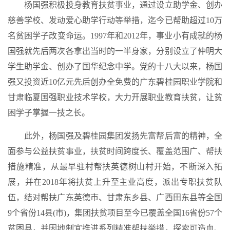
杨国强积极投身教育扶贫事业，通过设立助学金、创办
慈善学校、发动爱心助学行动等举措，迄今已帮助超过10万
名贫困学子改变命运。1997年和2012年，事业小有成就的杨
国强就先后两次各拿出当时的一半身家，分别设立了仲明大
学生助学金、创办了国华纪念中学。党的十八大以来，杨国
强又投资近10亿元先后创办全免费的广东碧桂园职业学院和
甘肃临夏国强职业技术学校，大力开展职业教育扶贫，让贫
困学子掌握一技之长。
此外，杨国强及碧桂园集团发扬先富帮后富的精神，全
面参与公益扶贫事业，扶贫时间跨度长、覆盖范围广、帮扶
措施精准，从最早驻村帮扶英德树山村开始，不断深入拓
展，并在2018年将扶贫上升至主业高度，派出专职扶贫队
伍，结对帮扶广东英德市、甘肃东乡县、广西田东县等全国
9个省份14县(市)，集团扶贫项目至今已覆盖全国16省份57个
贫困县，并因地制宜推进系列精准帮扶举措，探索可造血、