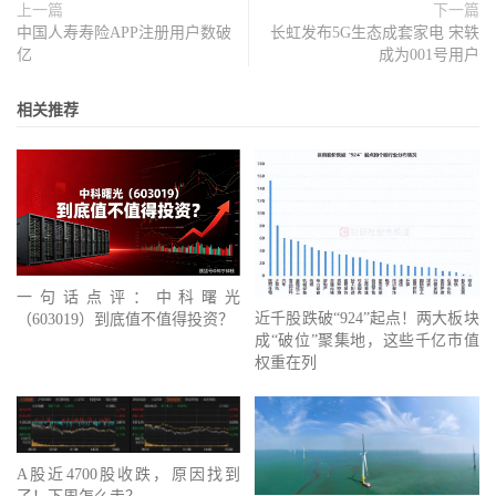
上一篇
下一篇
中国人寿寿险APP注册用户数破
长虹发布5G生态成套家电 宋轶
亿
成为001号用户
相关推荐
一句话点评：中科曙光
近千股跌破“924”起点！两大板块
（603019）到底值不值得投资？
成“破位”聚集地，这些千亿市值
权重在列
A股近4700股收跌，原因找到