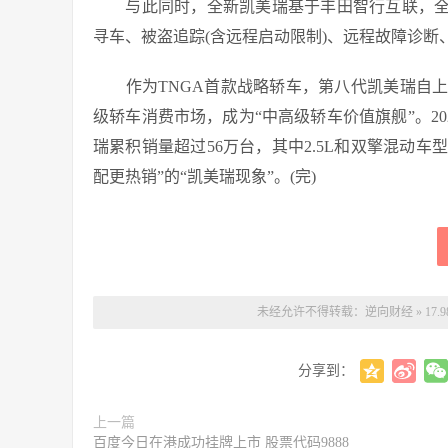
与此同时，全新凯美瑞基于丰田智行互联，全系
寻车、被盗追踪(含远程启动限制)、远程故障诊
作为TNGA首款战略轿车，第八代凯美瑞自上
级轿车消费市场，成为“中高级轿车价值旗舰”。202
瑞累积销量超过56万台，其中2.5L和双擎混动车型
配更热销”的“凯美瑞现象”。(完)
未经允许不得转载：
逆向财经
»
17
分享到：
上一篇
百度今日在港成功挂牌上市 股票代码9888