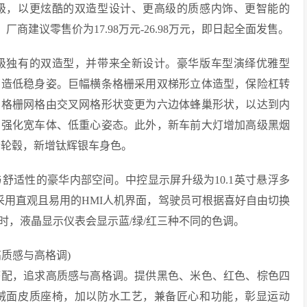
，以更炫酷的双造型设计、更高级的质感内饰、更智能的
商建议零售价为17.98万元-26.98万元，即日起全面发售。
独有的双造型，并带来全新设计。豪华版车型演绎优雅型
营造低稳身姿。巨幅横条格栅采用双梯形立体造型，保险杠转
，格栅网格由交叉网格形状变更为六边体蜂巢形状，以达到内
，强化宽车体、低重心姿态。此外，新车前大灯增加高级黑烟
铝合轮毂，新增钛辉银车身色。
适性的豪华内部空间。中控显示屏升级为10.1英寸悬浮多
表采用直观且易用的HMI人机界面，驾驶员可根据喜好自由切换
时，液晶显示仪表会显示蓝/绿/红三种不同的色调。
质感与高格调)
配，追求高质感与高格调。提供黑色、米色、红色、棕色四
绒面皮质座椅，加以防水工艺，兼备匠心和功能，彰显运动