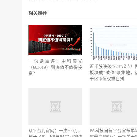
相关推荐
一句话点评：中科曙光
近千股跌破“924”起点！
（603019）到底值不值得投
板块成“破位”聚集地，
资？
千亿市值权重在列
从平台到官网：一注500万，
PA科技自营平台宣布单
划开了J9、K8与PA官网的边
度最高500万：一场关于