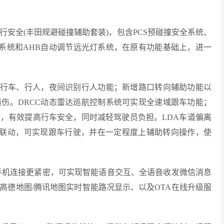
nse智行安全(丰田规避碰撞辅助套装)，包含PCS预碰撞安全系统、
助系统和AHB自动调节远光灯系统，在原有功能基础上，进一
行车、行人，夜间识别行人功能；新增路口转向辅助功能以
伤。DRCC动态雷达巡航控制系统可实现全速域跟车功能；
，有效提高行车安全，同时减轻驾驶员负担。LDA车道偏离
CC联动，可实现跟车行驶，并在一定程度上辅助转向操作，使
机连接更紧密，可实现智能语音交互、全语音收发微信消息
高德地图/腾讯地图实时智能路况显示、以及OTA在线升级服