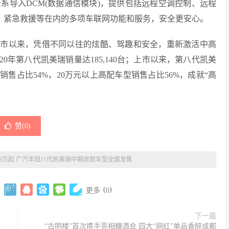
导入DCM(数据通信模块)，提供包括远程空调控制、远程
断、紧急救援等在内的多项车联网功能和服务，安全更安心。
市以来，凭借不同以往的炫酷、驾趣和安全，重新激活中高
0年第八代凯美瑞销量达185,140台；上市以来，第八代凯美
销售占比54%，20万元以上高配车型销售占比56%，成就“高
赞(
0
)
.98万起 广汽丰田八代凯美瑞中期改款车型全面发售
(
)
更多
0
下一篇
“古明楼”首次携手亮相糖酒会 四大“网红”单品香醉成都