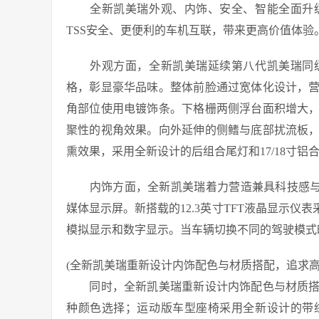
全新凯美瑞外观、内饰、安全、智能全面升级
TSS安全、更便利的车机互联，带来更高价值体验。厂
外观方面，全新凯美瑞延续第八代凯美瑞同级
格，彰显豪华品味。整体前脸通过宽体化设计，
角部位使用电镀饰条。下格栅两侧浮台面积增大
聚性的视角效果。向外延伸的侧鳍与底部扰流板
熏效果，采用全新设计的后组合尾灯和17/18寸
内饰方面，全新凯美瑞着力营造兼具科技感与舒
媒体显示屏。新搭载的12.3英寸TFT液晶显示仪
模拟显示和数字显示。当车辆切换不同的驾驶模式
(全新凯美瑞重新设计内饰配色与材质搭配，追求高
同时，全新凯美瑞重新设计内饰配色与材质搭
种颜色选择；运动版车型座椅采用全新设计的带