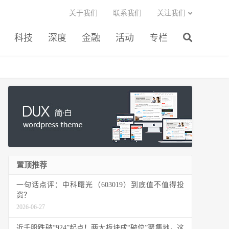
关于我们
联系我们
关注我们
科技
深度
金融
活动
专栏
置顶推荐
一句话点评：中科曙光（603019）到底值不值得投
资？
2026-06-27
近千股跌破“924”起点！两大板块成“破位”聚集地，这