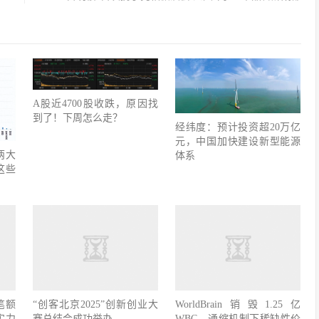
A股近4700股收跌，原因找
到了！下周怎么走？
经纬度：预计投资超20万亿
元，中国加快建设新型能源
两大
体系
这些
笔额
“创客北京2025”创新创业大
WorldBrain销毁1.25亿
实力
赛总结会成功举办
WBC，通缩机制下稀缺性价