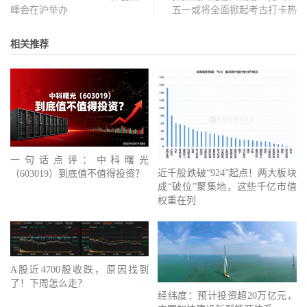
峰会在沪举办
五一或将全面掀起考古打卡热
相关推荐
一句话点评：中科曙光
近千股跌破“924”起点！两大板块
（603019）到底值不值得投资？
成“破位”聚集地，这些千亿市值
权重在列
A股近4700股收跌，原因找到
了！下周怎么走？
经纬度：预计投资超20万亿元，