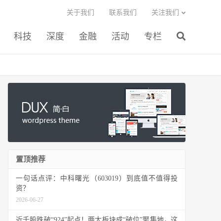
关于我们
联系我们
关注我们
科技
深度
金融
活动
专栏
置顶推荐
一句话点评：中科曙光（603019）到底值不值得投
资？
2026-06-27
近千股跌破“924”起点！两大板块成“破位”聚集地，这