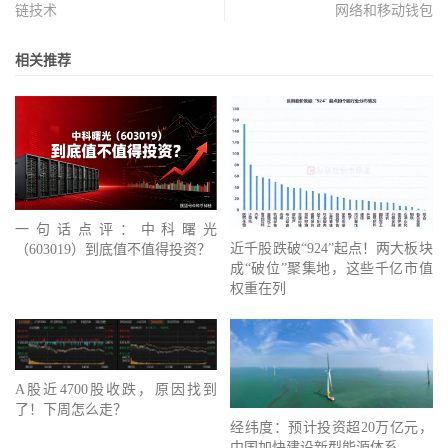
链技术
网络和移动钱包
相关推荐
一句话点评：中科曙光
近千股跌破“924”起点！两大板块
（603019）到底值不值得投资？
成“破位”聚集地，这些千亿市值
权重在列
A股近4700股收跌，原因找到
了！下周怎么走？
经纬度：预计投资超20万亿元，
中国加快建设新型能源体系