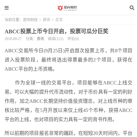
当前位置：
逆向财经
>
资讯
>
正文
ABCC投票上币今日开启，投票可瓜分巨奖
2018-09-27
分类：
资讯
阅读(122)
评论(0)
ABCC交易所今日(9月25日)开启首次投票上币，共8个项目
进入投票阶段，最终将选出得票最多的2个项目，获得在
ABCC平台的上币资格。
作为全球一线的交易平台，项目能够在ABCC上线交
易，可以大幅的提升代币流动性，对于币价具有一定的利好
作用，加之ABCC长期坚持价值投资理念，对上线币种的审
核比较严格，在5月开放以来仅上线45个币种，获得ABCC
平台的上线，也对项目的实力具有一定的背书作用。
所以前期的项目报名非常的踊跃，在短短20天时间内，平台