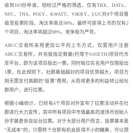
收到103份申请，但经过严格的筛选，仅有TRX、DATx、
NFC、TNS、POLY、KWATT、VIKKY、LUC共8个项目晋
级至投票阶段，淘汰率高达90%，最终可获得上币的仅有2
个项目，淘汰率将超过98%，竞争极为严苛。
ABCC交易所采用更加公平的上币方式，仅需用户注册
ABCC交易所，并充值指定数量(约等于0.05ETH)项目代币
至平台，即为该项目投出一票。同时每位实名用户仅限投出
1票，在此规则下，社群基础越好的项目优势越大。项目方
则无需支付高额的“投票”费用，从而将更多的利益转让给社
群用户，进行拉票。
根据小编统计，已经有4个项目对外宣布了拉票活动并在社
群进行大力宣传，其中所有项目中市值最高的波场币创始人
孙宇晨更亲自站台拉票。对于大部分用户而言，投票基本是
“无成本”的，只需转个仓即有机会获得不小的糖果，可以预