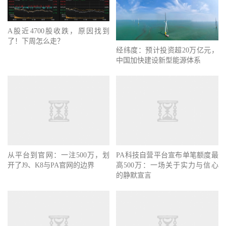
A股近4700股收跌，原因找到
了！下周怎么走？
经纬度：预计投资超20万亿元，
中国加快建设新型能源体系
从平台到官网：一注500万，划
PA科技自营平台宣布单笔额度最
开了J9、K8与PA官网的边界
高500万：一场关于实力与信心
的静默宣言