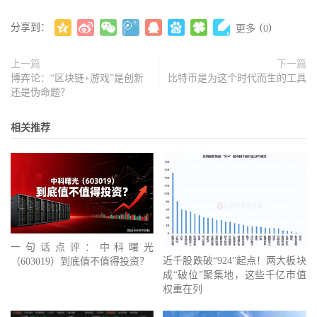
分享到：
(
)
更多
0
上一篇
下一篇
博弈论：“区块链+游戏”是创新
比特币是为这个时代而生的工具
还是伪命题？
相关推荐
一句话点评：中科曙光
近千股跌破“924”起点！两大板块
（603019）到底值不值得投资？
成“破位”聚集地，这些千亿市值
权重在列