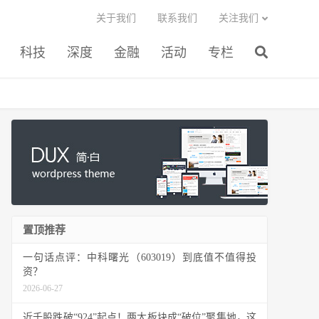
关于我们
联系我们
关注我们
科技
深度
金融
活动
专栏
置顶推荐
一句话点评：中科曙光（603019）到底值不值得投
资？
2026-06-27
近千股跌破“924”起点！两大板块成“破位”聚集地，这