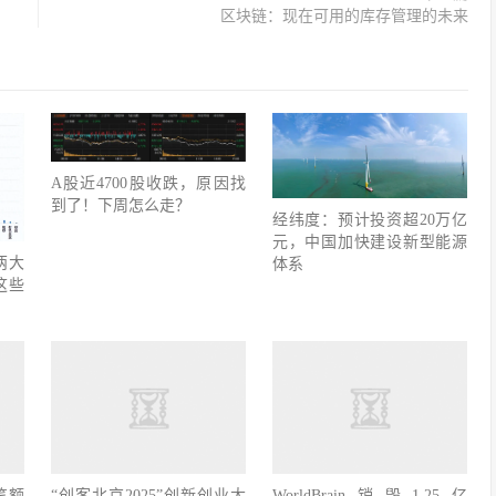
区块链：现在可用的库存管理的未来
A股近4700股收跌，原因找
到了！下周怎么走？
经纬度：预计投资超20万亿
元，中国加快建设新型能源
两大
体系
这些
笔额
“创客北京2025”创新创业大
WorldBrain销毁1.25亿