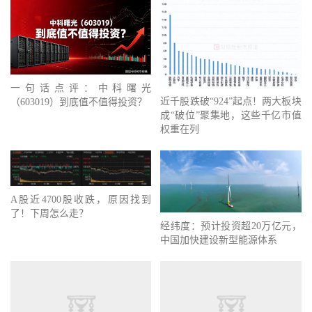
一句话点评：中科曙光
近千股跌破“924”起点！两大板块
（603019）到底值不值得投资？
成“破位”聚集地，这些千亿市值
权重在列
A股近4700股收跌，原因找到
了！下周怎么走？
经纬度：预计投资超20万亿元，
中国加快建设新型能源体系