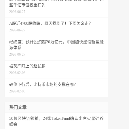
些千亿市值权重在列
2026-06-27
A股近4700股收跌，原因找到了！下周怎么走？
2026-06-27
经纬度：预计投资超20万亿元，中国加快建设新型能
源体系
2026-06-27
被灰产盯上的赵长鹏
2026-02-06
破位下行后，比特币市场的支撑在哪？
2026-02-06
热门文章
50位区块链领袖，24家TokenFund确认出席火星硅谷
峰会