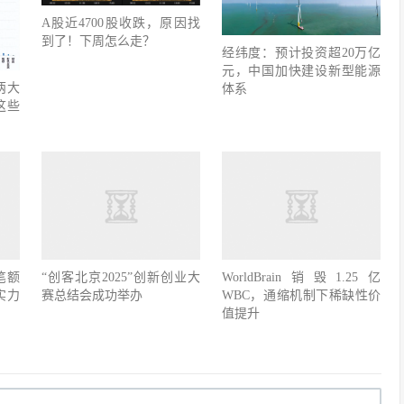
A股近4700股收跌，原因找
到了！下周怎么走？
经纬度：预计投资超20万亿
元，中国加快建设新型能源
两大
体系
这些
笔额
实力
WorldBrain销毁1.25亿
“创客北京2025”创新创业大
WBC，通缩机制下稀缺性价
赛总结会成功举办
值提升