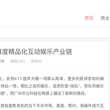
资讯
商业
维度精品化互动娱乐产业链
资讯
阅读(245)
评论(0)
，去到KTV放声大唱一场那么简单，更多的是讲求如何娱
快玩一场，相比之前的娱乐，追求的是“纯玩”，现在的娱乐
韵感”，而广州华立科技在两感上铺设了崭新的路径。
放盲盒售卖机的当下手办市场，直观、简约、易操作成为互