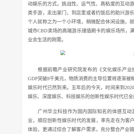
动娱乐的方式，挑战性、运气性、高粘度的互动
类手游，走出家门、到店里或者约饭后的助兴游
个人就称之为一个小环境，稍微配合休闲设施，
城市CBD卖场的高端游乐储值刷卡的娱乐场所，
业余生活的刚需。
根据前瞻产业研究院发布的《文化娱乐产业投资
GDP突破8千美元，物质消费的主导位置将逐渐
娱乐时代已然到来。五年后的今天，时间来到20
娱乐、深度娱乐、科技娱乐的创新性娱乐时代已全
广州华立科技作为国内国际知名的体感互动游
业，顺应创新性娱乐时代的发展，率先走在为客户
体验，更通过综合了解客户需求，充分整合产业