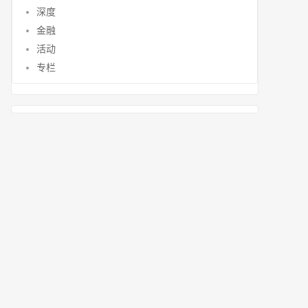
深度
金融
活动
专栏