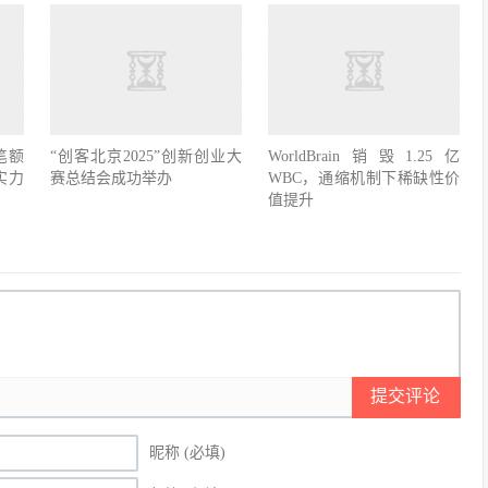
笔额
“创客北京2025”创新创业大
WorldBrain销毁1.25亿
实力
赛总结会成功举办
WBC，通缩机制下稀缺性价
值提升
提交评论
昵称 (必填)