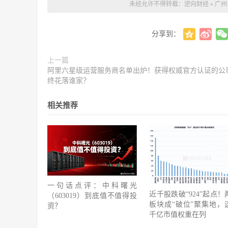
未经允许不得转载：
逆向财经
»
广州
分享到：
上一篇
阿里六星级运营服务商名单出炉！获得权威官方认证的公
终花落谁家？
相关推荐
一句话点评：中科曙光
近千股跌破“924”起点！
（603019）到底值不值得投
板块成“破位”聚集地，
资？
千亿市值权重在列