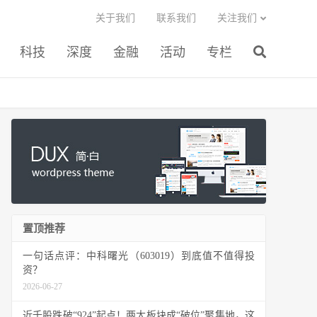
关于我们
联系我们
关注我们
科技
深度
金融
活动
专栏
置顶推荐
一句话点评：中科曙光（603019）到底值不值得投
资？
2026-06-27
近千股跌破“924”起点！两大板块成“破位”聚集地，这