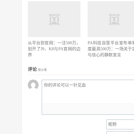
从平台到官网：一注500万，
PA科技自营平台宣布单
划开了J9、K8与PA官网的边
度最高500万：一场关于
界
与信心的静默宣言
评论
抢沙发