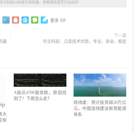
华立科技以科技引领发展，争做游戏游艺行业标杆
(
)
更多
0
下一篇
司最
华立科技：凸显技术优势，专业、安全、稳定
A股近4700股收跌，原因找
到了！下周怎么走？
经纬度：预计投资超20万亿
元，中国加快建设新型能源
两大
体系
这些