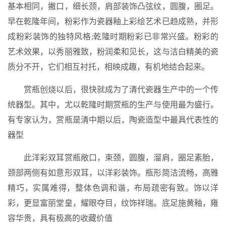
基本相同，撇口，细长颈，肩部装饰凸弦纹，圆腹，圈足。
早在乾隆年间，粉彩作为瓷器釉上彩绘艺术已趋成熟，并形
成粉彩装饰的独特风格;乾隆时期粉彩已非常兴盛。粉彩的
艺术效果，以秀丽雅致，粉润柔和见长，这与洁白精美的瓷
质分不开，它们相互衬托，相映成趣，有机地结合起来。
赏瓶创烧以后，很快就成为了清代瓷器生产中的一个传
统器型。其中，尤以乾隆时期赏瓶的生产与使用最为盛行。
有专家认为，赏瓶是清中期以后，陶瓷造型中最具代表性的
器型
此洋彩双耳赏瓶敞口，束颈，圆腹，溜肩，圈足素胎，
颈部两侧有如意形双耳，以洋彩装饰。瓶形简洁流畅，高雅
精巧，实属难得，整体色调和谐，布局疏密有致。饰以洋
彩，更显富丽堂皇，耀眼夺目，纹饰祥瑞。底足施黄釉，雍
容华贵，具有极高的收藏价值