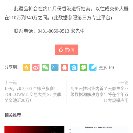
此藏品将会在约11月份香港进行拍卖，以往成交价大概
在210万到340万之间。(此数据参照第三方专业平台)
联系电话：0431-8060-9513 宋先生
赞(
0
)
分享到：
(
)
更多
0
上一篇
下一篇
10天，超 2,000 个账户参赛！
阿里云推出业内首个云原生企业
FOLLOWME 交易大赛 S7 赛季
级数据湖解决方案：将在今年双
奖金池近20万！
11大规模应用
相关推荐