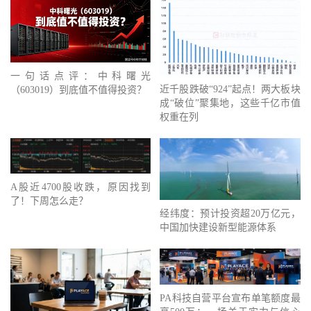
一句话点评：中科曙光
近千股跌破“924”起点！两大板块
（603019）到底值不值得投资？
成“破位”聚集地，这些千亿市值
权重在列
A股近4700股收跌，原因找到
了！下周怎么走？
经纬度：预计投资超20万亿元，
中国加快建设新型能源体系
PA科技自营平台宣布单笔额度最