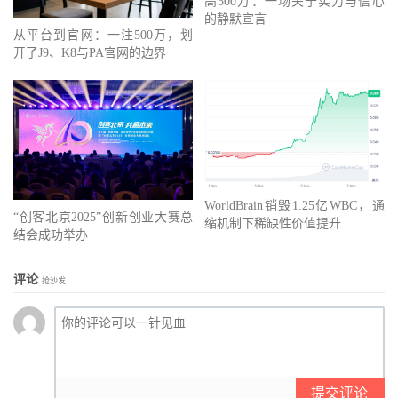
高500万：一场关于实力与信心
的静默宣言
从平台到官网：一注500万，划
开了J9、K8与PA官网的边界
WorldBrain销毁1.25亿WBC，通
“创客北京2025”创新创业大赛总
缩机制下稀缺性价值提升
结会成功举办
评论
抢沙发
提交评论