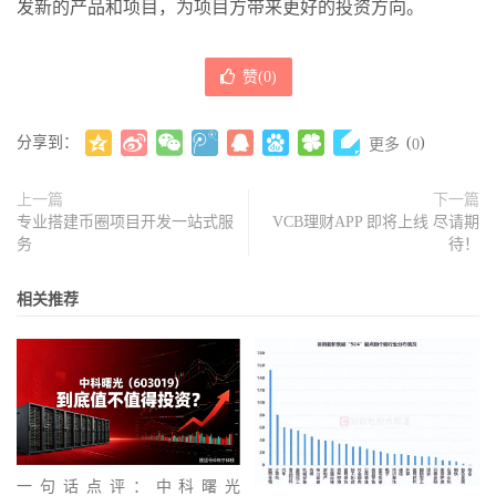
发新的产品和项目，为项目方带来更好的投资方向。
赞(
0
)
分享到：
(
)
更多
0
上一篇
下一篇
专业搭建币圈项目开发一站式服
VCB理财APP 即将上线 尽请期
务
待！
相关推荐
一句话点评：中科曙光