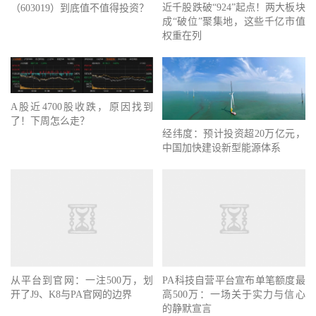
近千股跌破“924”起点！两大板块
（603019）到底值不值得投资？
成“破位”聚集地，这些千亿市值
权重在列
A股近4700股收跌，原因找到
了！下周怎么走？
经纬度：预计投资超20万亿元，
中国加快建设新型能源体系
从平台到官网：一注500万，划
PA科技自营平台宣布单笔额度最
开了J9、K8与PA官网的边界
高500万：一场关于实力与信心
的静默宣言