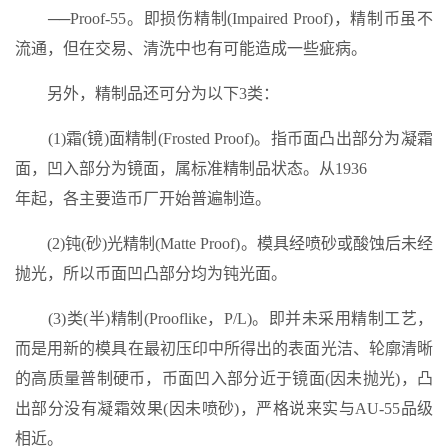
──Proof-55。即损伤精制(Impaired Proof)，精制币虽不
流通，但在交易、清洗中也有可能造成一些疵病。
另外，精制品还可分为以下3类：
(1)霜(镜)面精制(Frosted Proof)。指币面凸出部分为凝霜
面，凹入部分为镜面，属标准精制品状态。从1936
年起，各主要造币厂开始普遍制造。
(2)钝(砂)光精制(Matte Proof)。模具经喷砂或酸蚀后未经
抛光，所以币面凹凸部分均为钝光面。
(3)类(半)精制(Prooflike，P/L)。即并未采用精制工艺，
而是用新的模具在最初压印中所得出的表面光洁、轮廓清晰
的高质量普制硬币，币面凹入部分近于镜面(因未抛光)，凸
出部分没有凝霜效果(因未喷砂)，严格说来实与AU-55品级
相近。