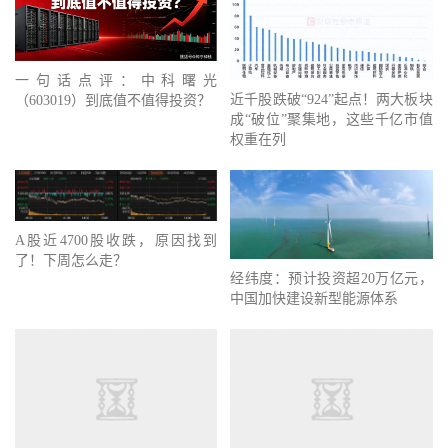
一句话点评：中科曙光
近千股跌破“924”起点！两大板块
（603019）到底值不值得投资？
成“破位”聚集地，这些千亿市值
权重在列
A股近4700股收跌，原因找到
了！下周怎么走？
经纬度：预计投资超20万亿元，
中国加快建设新型能源体系