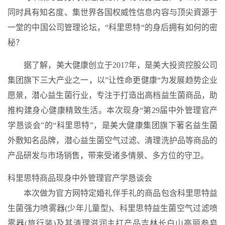
同时具有知名度、集世界各国权威性信息内容与顶尖資源于
一堂的中国公司管理论坛，“科里思特“的身后拥有如何的密
秘？
据了解，美大健康创立于2017年，是美大投资控股公司
集团旗下三大产业之一，以”让性命更健康“为发展趋势企业
愿景，潜心益生菌行业，专注于打造出高档益生菌商品，助
推构建身心健康精致生活。本次现身“第29届中外管理官产
学恳谈会”的“科里思特”，是美大健康集团旗下著名益生菌
外敷知名品牌，潜心益生菌空气过滤、清理洗护品等商品的
产品研发与市场销售，带来受诸多情景、多方位的守卫。
科里思特商品现身中外管理官产学恳谈会
本次做为官方网特定婚礼伴手礼的商品包含科里思特益
生菌强力喷雾器(少年儿童型)、科里思特益生菌空气过滤喷
雾器(旅行装)及其清理滋润主打产品吉林长白山高丽参皂