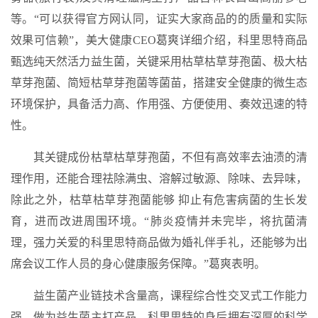
等。“可以获得官方网认同，证实大家商品的的质量和实际
效果可信赖”，美大健康CEO葛爽详细介绍，科里思特商品
甄选纯天然活力益生菌，关键采用枯草枯草芽孢菌、极大枯
草芽孢菌、简短枯草芽孢菌等菌苗，搭建安全健康的微生态
环境保护，具备活力高、作用强、方便使用、奏效迅速的特
性。
其关键成份枯草枯草芽孢菌，不但有高效率去油渍的清
理作用，还能合理祛除满虫、溶解过敏源、除味、去异味，
除此之外，枯草枯草芽孢菌能够 抑止有危害病菌的生长发
育，进而改进周围环境。“肺炎疫情并未完毕，将抗菌清
理，强力关爱的科里思特商品做为婚礼伴手礼，还能够为出
席会议工作人员的身心健康服务保障。”葛爽表明。
益生菌产业链技术含量高，课程综合性交叉式工作能力
强，做为益生菌主打产品，科里思特的身后拥有深厚的科学