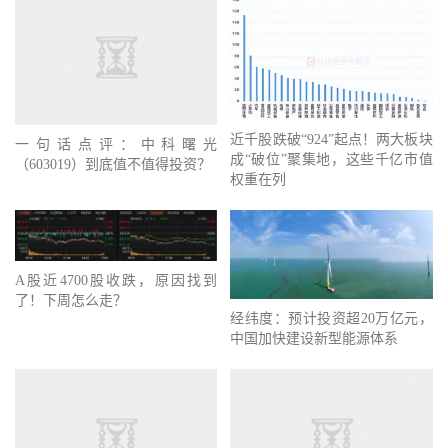
一句话点评：中科曙光
近千股跌破“924”起点！两大板块
（603019）到底值不值得投资？
成“破位”聚集地，这些千亿市值
权重在列
A股近4700股收跌，原因找到
了！下周怎么走？
经纬度：预计投资超20万亿元，
中国加快建设新型能源体系