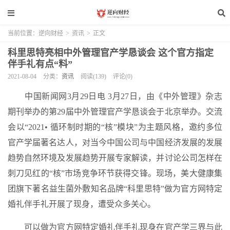
当前位置：
逆向财经
>
资讯
>
正文
科里思特亮相中外管理官产学恳谈会 这个官方指定
伴手礼有点“料”
2021-08-04
分类：
资讯
阅读(139)
评论(0)
中国新闻网3月29日电 3月27日，由《中外管理》杂志
期刊举办的第29届中外管理官产学恳谈会于北京举办。交流
会以“2021• 循环制时期的“核”模块”为主题风格，邀约多位
官产学届著名达人，对当今中国公司与中国经济发展的发展
趋势自然环境及发展趋势开展专家解读，并讨论公司怎样在
刺刀见红的“核”市场竞争环节获得交锋。现场，美大健康集
团旗下著名益生菌外敷知名品牌“科里思特”做为官方网特定
婚礼伴手礼开展了现身，遭受众多关心。
可以做为官方网特定婚礼伴手礼现身在官产学三界与此