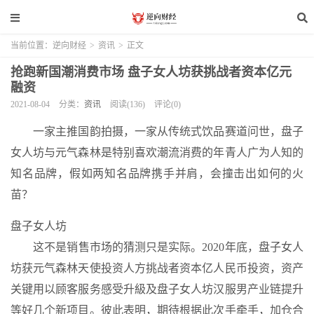
当前位置：
逆向财经
>
资讯
>
正文
抢跑新国潮消费市场 盘子女人坊获挑战者资本亿元
融资
2021-08-04
分类：
资讯
阅读(136)
评论(0)
一家主推国韵拍摄，一家从传统式饮品赛道问世，盘子
女人坊与元气森林是特别喜欢潮流消费的年青人广为人知的
知名品牌，假如两知名品牌携手并肩，会撞击出如何的火
苗？
盘子女人坊
这不是销售市场的猜测只是实际。2020年底，盘子女人
坊获元气森林天使投资人方挑战者资本亿人民币投资，资产
关键用以顾客服务感受升級及盘子女人坊汉服男产业链提升
等好几个新项目。彼此表明，期待根据此次手牵手，加仓合