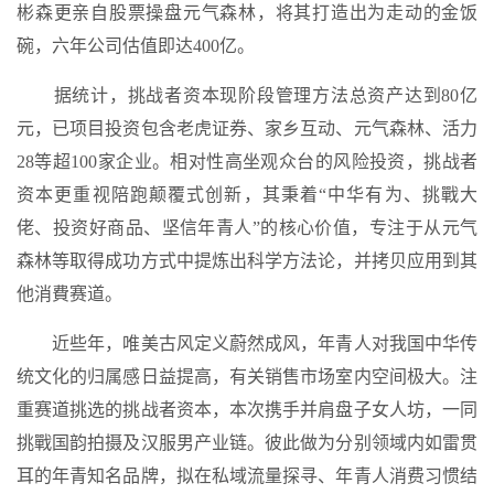
彬森更亲自股票操盘元气森林，将其打造出为走动的金饭
碗，六年公司估值即达400亿。
据统计，挑战者资本现阶段管理方法总资产达到80亿
元，已项目投资包含老虎证券、家乡互动、元气森林、活力
28等超100家企业。相对性高坐观众台的风险投资，挑战者
资本更重视陪跑颠覆式创新，其秉着“中华有为、挑戰大
佬、投资好商品、坚信年青人”的核心价值，专注于从元气
森林等取得成功方式中提炼出科学方法论，并拷贝应用到其
他消費赛道。
近些年，唯美古风定义蔚然成风，年青人对我国中华传
统文化的归属感日益提高，有关销售市场室内空间极大。注
重赛道挑选的挑战者资本，本次携手并肩盘子女人坊，一同
挑戰国韵拍摄及汉服男产业链。彼此做为分别领域内如雷贯
耳的年青知名品牌，拟在私域流量探寻、年青人消费习惯结