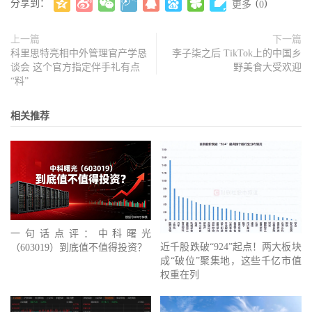
分享到：
(
)
更多
0
上一篇
下一篇
科里思特亮相中外管理官产学恳
李子柒之后 TikTok上的中国乡
谈会 这个官方指定伴手礼有点
野美食大受欢迎
“料”
相关推荐
一句话点评：中科曙光
近千股跌破“924”起点！两大板块
（603019）到底值不值得投资？
成“破位”聚集地，这些千亿市值
权重在列